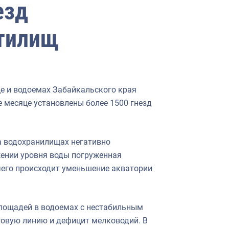
езд
стилищ
е и водоемах Забайкальского края
 месяце установлены более 1500 гнезд
на водохранилищах негативно
жении уровня воды погруженная
 чего происходит уменьшение акватории
площадей в водоемах с нестабильным
говую линию и дефицит мелководий. В