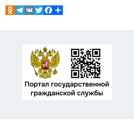
Odnoklassniki
Telegram
VK
Twitter
Facebook
Отправить