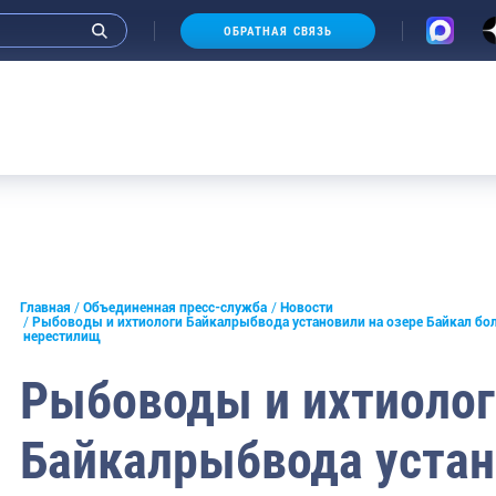
ОБРАТНАЯ СВЯЗЬ
Аукцио
и интервью руководства
Главная
Объединенная пресс-служба
Новости
Рыбоводы и ихтиологи Байкалрыбвода установили на озере Байкал бол
нерестилищ
СМИ
Рыбоводы и ихтиолог
конференции
ическая литература
Байкалрыбвода устан
России