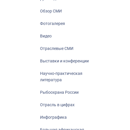
Отрасль в ци
Инфографика
Обзор СМИ
Большая афр
Фотогалерея
Укрепление д
ценностей
Видео
События в Ро
Отраслевые СМИ
Выставки и конференции
Научно-практическая
литература
Рыбоохрана России
Отрасль в цифрах
Инфографика
Большая африканская