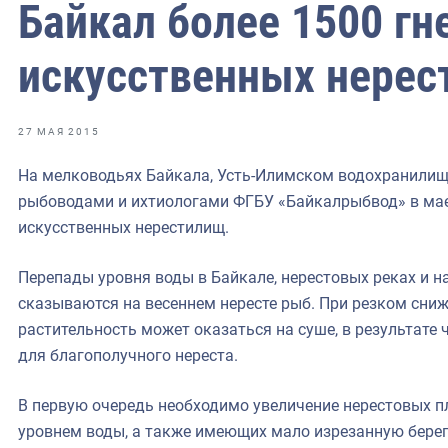
фрах
Байкал более 1500 гн
искусственных нере
иканская экспедиция
уховно-нравственных
27 МАЯ 2015
ссии и мире
На мелководьях Байкала, Усть-Илимском водохранилищ
рыбоводами и ихтиологами ФГБУ «Байкалрыбвод» в мае
искусственных нерестилищ.
Перепады уровня воды в Байкале, нерестовых реках и 
сказываются на весеннем нересте рыб. При резком сни
растительность может оказаться на суше, в результате
для благополучного нереста.
В первую очередь необходимо увеличение нерестовых 
уровнем воды, а также имеющих мало изрезанную бере