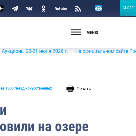
Версия
CLOSE
CLOSE
для
слабовидящих
МЕНЮ
ны 20-21 июля 2026 г.
На официальном сайте Росрыболов
Печать
ее 1500 гнезд искусственных
и
овили на озере