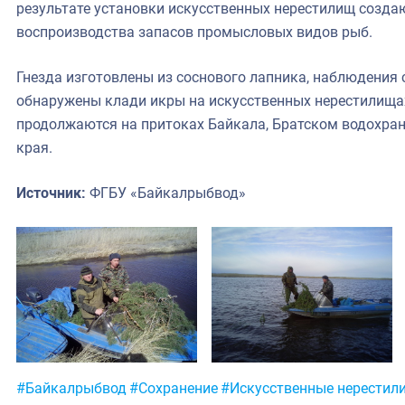
результате установки искусственных нерестилищ созда
воспроизводства запасов промысловых видов рыб.
Гнезда изготовлены из соснового лапника, наблюдения 
обнаружены клади икры на искусственных нерестилищах
продолжаются на притоках Байкала, Братском водохра
края.
Источник:
ФГБУ «Байкалрыбвод»
Метки:
#Байкалрыбвод
#Сохранение
#Искусственные нерестил