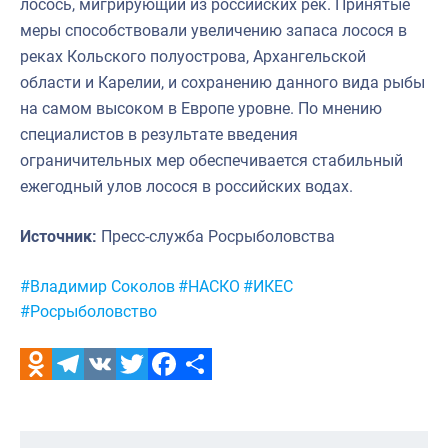
лосось, мигрирующий из российских рек. Принятые
меры способствовали увеличению запаса лосося в
реках Кольского полуострова, Архангельской
области и Карелии, и сохранению данного вида рыбы
на самом высоком в Европе уровне. По мнению
специалистов в результате введения
ограничительных мер обеспечивается стабильный
ежегодный улов лосося в российских водах.
Источник:
Пресс-служба Росрыболовства
Метки:
#Владимир Соколов
#НАСКО
#ИКЕС
#Росрыболовство
Odnoklassniki
Telegram
VK
Twitter
Facebook
Отправить