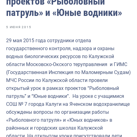
проектов «Рыболовный
Отраслевые СМИ
патруль» и «Юные водники»
Выставки и конференции
Научно-практическая литература
5 ИЮНЯ 2015
Рыбоохрана России
29 мая 2015 года сотрудники отдела
государственного контроля, надзора и охраны
Отрасль в цифрах
водных биологических ресурсов по Калужской
Инфографика
области Московско-Окского теруправления и ГИМС
(Государственная Инспекция по Маломерным Судам)
Большая африканская экспедиция
МЧС России по Калужской области провели
Укрепление духовно-нравственных ценностей
открытый урок в рамках проектов “Рыболовный
патруль” и “Юные водники”. На уроке с учащимися
События в России и мире
СОШ № 7 города Калуги на Яченском водохранилище
обсуждены вопросы по организации работы
«Рыболовного патруля» и «Юных водников» в
районных и городских школах Калужской
области.
На открытом уроке присутствовали дети