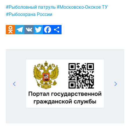
Метки:
#Рыболовный патруль
#Московско-Окское ТУ
#Рыбоохрана России
Odnoklassniki
Telegram
VK
Twitter
Facebook
Отправить