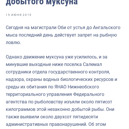
добытого муксуна
Отраслевые СМИ
Выставки и конференции
15 ИЮНЯ 2015
Научно-практическая литература
Сегодня на магистрали Оби от устья до Ангальского
мыса последний день действует запрет на рыбную
Рыбоохрана России
ловлю.
Отрасль в цифрах
Однако движение муксуна уже усилилось, и за
Инфографика
минувшие выходные ниже поселка Салемал
Большая африканская экспедиция
сотрудники отдела государственного контроля,
надзора, охраны водных биологических ресурсов и
Укрепление духовно-нравственных ценностей
среды их обитания по ЯНАО Нижнеобского
События в России и мире
территориального управления Федерального
агентства по рыболовству изъяли около пятисот
килограммов этой незаконно добытой рыбы. Они
также выявили около двухсот пятидесяти
административных правонарушений. Об этом