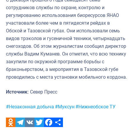
сотрудников службы по охране, контролю и
регулированию использования биоресурсов ЯНАО
участвовали более чем в пятидесяти рейдах в
Обской и Тазовской губах. Они использовали семь
видов трэколов и гусеничной техники, четырнадцать
снегоходов. Об этом журналистам сообщил директор
службы Вадим Куманев. Он отметил, что всю технику
закупили по окружной программе борьбы с
браконьерством, а мероприятия в Тазовской губе
проводились с места установки мобильного кордона.
Источник:
Север Пресс
Метки:
#Незаконная добыча
#Муксун
#Нижнеобское ТУ
Odnoklassniki
Telegram
VK
Twitter
Facebook
Отправить