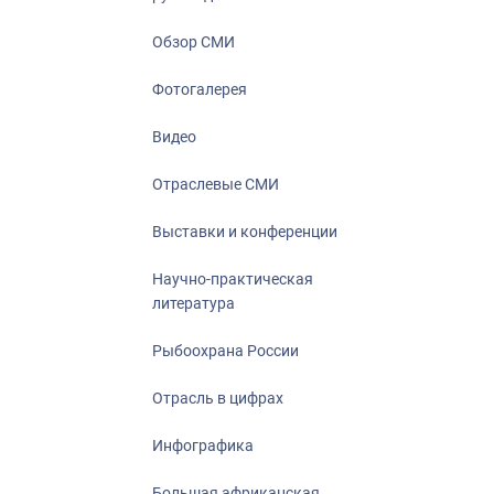
Отрасль в ци
Инфографика
Обзор СМИ
Большая афр
Фотогалерея
Укрепление д
ценностей
Видео
События в Ро
Отраслевые СМИ
Выставки и конференции
Научно-практическая
литература
Рыбоохрана России
Отрасль в цифрах
Инфографика
Большая африканская