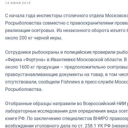
фрах
16 ИЮНЯ 2015
С начала года инспекторы столичного отдела Московск
иканская экспедиция
Росрыболовства совместно с правоохранителями провел
уховно-нравственных
реализации осетровых. Из незаконного оборота изъято 
около 200 кг черной икры.
ссии и мире
Сотрудники рыбоохраны и полицейские проверили рыб
«Фирма «Фортуна» в Ивантеевке Московской области. 
около 1600 кг продукции – предположительно осетровы
правоустанавливающие документы на товар, в том числ
отсутствовали, сообщили Fishnews в пресс-службе Моск
Росрыболовства.
Отобранные образцы направили во Всероссийский НИИ 
лабораторные исследования для определения вида осет
книге РФ. По заключению специалистов ВНИРО правоох
возбуждении уголовного дела по ст. 258.1 УК РФ (незак