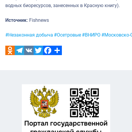
водных биоресурсов, занесенных в Красную книгу).
Источник:
Fishnews
Метки:
#Незаконная добыча
#Осетровые
#ВНИРО
#Московско-
Odnoklassniki
Telegram
VK
Twitter
Facebook
Отправить