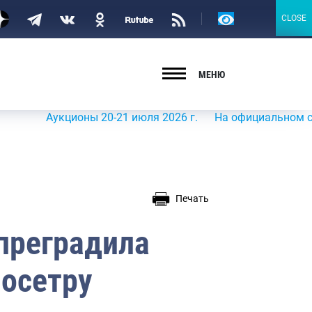
Версия
CLOSE
CLOSE
для
слабовидящих
МЕНЮ
Аукционы 20-21 июля 2026 г.
На официальном сайте Ро
Печать
преградила
 осетру