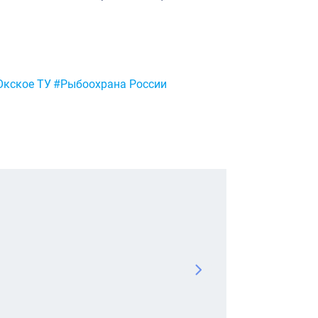
Окское ТУ
#Рыбоохрана России