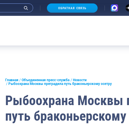
ОБРАТНАЯ СВЯЗЬ
и интервью руководства
Главная
Объединенная пресс-служба
Новости
Рыбоохрана Москвы преградила путь браконьерскому осетру
СМИ
Рыбоохрана Москвы 
конференции
путь браконьерскому
ическая литература
России