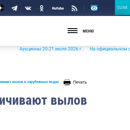
Версия
CLOSE
CLOSE
для
слабовидящих
МЕНЮ
Аукционы 20-21 июля 2026 г.
На официальном сайте Ро
Печать
ичивают вылов в зарубежных водах
личивают вылов