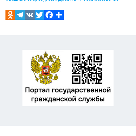
Odnoklassniki
Telegram
VK
Twitter
Facebook
Отправить