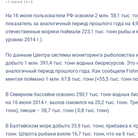
фрах
17 ИЮНЯ 2015
На 16 июня пользователи РФ освоили 2 млн. 58,1 тыс. т
иканская экспедиция
показатель за аналогичный период прошлого года на 4,
уховно-нравственных
отечественные моряки поймали 223,1 тыс. тонн рыбы и м
уровню 2014 г.).
ссии и мире
По данным Центра системы мониторинга рыболовства и
добыто 1 млн. 391,4 тыс. тонн водных биоресурсов. Это 
аналогичный период прошлого года. Как сообщили Fishn
минтая поймано 1 млн. 67,8 тыс. тонн (+55,5 тыс. тонн п
В Северном бассейне освоено 290,1 тыс. тонн водных би
на 16 июня 2014 г. вылов снизился на 20,2 тыс. тонн. Трес
тонн), пикши – 38,7 тыс. тонн (-0,8 тыс. тонн).
В Балтийском море добыто 33,9 тыс. тонн, прибавка к 
тонн. Шпрота рыбаки взяли 16,7 тыс. тонн, что на 6 тыс