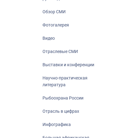
Отрасль в ци
Инфографика
Обзор СМИ
Большая афр
Фотогалерея
Укрепление д
ценностей
Видео
События в Ро
Отраслевые СМИ
Выставки и конференции
Научно-практическая
литература
Рыбоохрана России
Отрасль в цифрах
Инфографика
Большая африканская