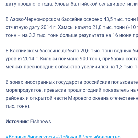
дату прошлого года. Уловы балтийской сельди достигли 12
В Азово-Черноморском бассейне освоено 43,5 тыс. тонн В
отчетную дату 2014 г. Хамсы изъято 21,8 тыс. тонн (+10 
тонн – на 3,2 тыс. тонн больше результата на 16 июня п
В Каспийском бассейне добыто 20,6 тыс. тонн водных би
уровня 2014 г. Кильки поймано 900 тонн, прибавка сост
мелких пресноводных объектов увеличился на 1,3 тыс. то
В зонах иностранных государств российские пользовате
морепродуктов, превысив прошлогодний показатель на 6
районах и открытой части Мирового океана отечественны
тыс. тонн).
Источник
: Fishnews
Метки:
#Водные биоресурсы
#Добыча
#Росрыболовство