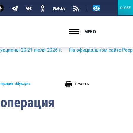
Версия
CLOSE
CLOSE
для
слабовидящих
МЕНЮ
 20-21 июля 2026 г.
На официальном сайте Росрыболовст
Печать
перация «Муксун»
 операция