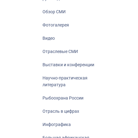
Отрасль в ци
Инфографика
Обзор СМИ
Большая афр
Фотогалерея
Укрепление д
ценностей
Видео
События в Ро
Отраслевые СМИ
Выставки и конференции
Научно-практическая
литература
Рыбоохрана России
Отрасль в цифрах
Инфографика
Большая африканская