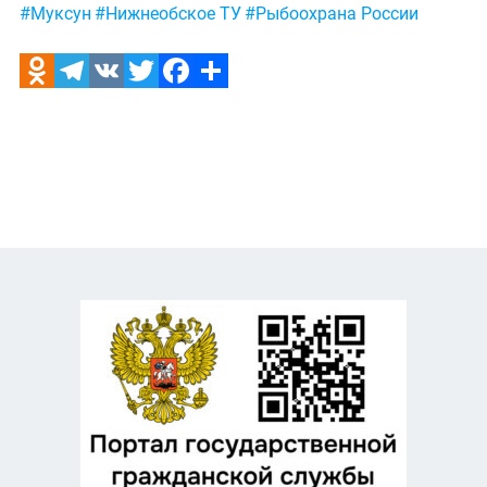
Метки:
#Муксун
#Нижнеобское ТУ
#Рыбоохрана России
Odnoklassniki
Telegram
VK
Twitter
Facebook
Отправить