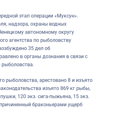
ередной этап операции «Муксун».
ля, надзора, охраны водных
-Ненецкому автономному округу
ого агентства по рыболовству
возбуждено 35 дел об
авлено в органы дознания в связи с
 рыболовства.
о рыболовства, арестовано 8 и изъято
аконодательства изъято 869 кг рыбы,
япушки, 120 экз. сига-пыжьяна, 15 экз.
м причиненный браконьерами ущерб