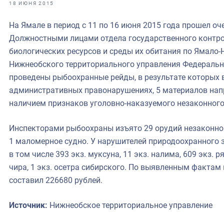
фрах
18 ИЮНЯ 2015
На Ямале в период с 11 по 16 июня 2015 года прошел оч
иканская экспедиция
Должностными лицами отдела государственного контро
уховно-нравственных
биологических ресурсов и среды их обитания по Ямало
Нижнеобского территориального управления Федеральн
ссии и мире
проведены рыбоохранные рейды, в результате которых 
административных правонарушениях, 5 материалов напр
наличием признаков уголовно-наказуемого незаконного
Инспекторами рыбоохраны изъято 29 орудий незаконног
1 маломерное судно. У нарушителей природоохранного з
в том числе 393 экз. муксуна, 11 экз. налима, 609 экз. р
чира, 1 экз. осетра сибирского. По выявленным факта
составил 226680 рублей.
Источник:
Нижнеобское территориальное управление