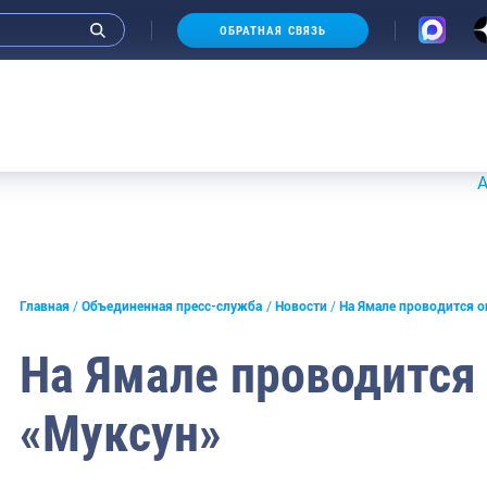
ОБРАТНАЯ СВЯЗЬ
Аукционы
и интервью руководства
Главная
Объединенная пресс-служба
Новости
На Ямале проводится о
СМИ
На Ямале проводится
конференции
«Муксун»
ическая литература
России