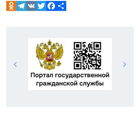
Odnoklassniki
Telegram
VK
Twitter
Facebook
Отправить