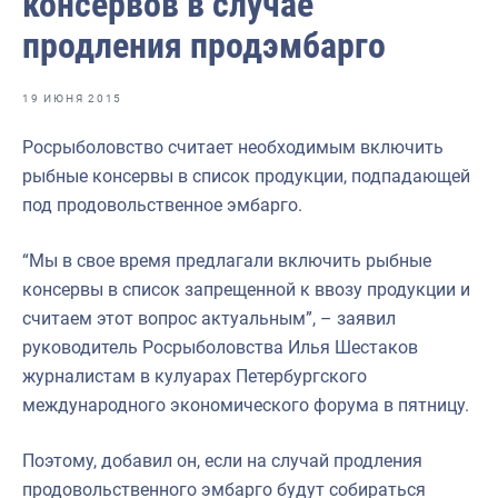
консервов в случае
Отраслевые СМИ
продления продэмбарго
Выставки и конференции
Научно-практическая литература
19 ИЮНЯ 2015
Рыбоохрана России
Росрыболовство считает необходимым включить
рыбные консервы в список продукции, подпадающей
Отрасль в цифрах
под продовольственное эмбарго.
Инфографика
“Мы в свое время предлагали включить рыбные
Большая африканская экспедиция
консервы в список запрещенной к ввозу продукции и
Укрепление духовно-нравственных ценностей
считаем этот вопрос актуальным”, – заявил
руководитель Росрыболовства Илья Шестаков
События в России и мире
журналистам в кулуарах Петербургского
международного экономического форума в пятницу.
Поэтому, добавил он, если на случай продления
продовольственного эмбарго будут собираться