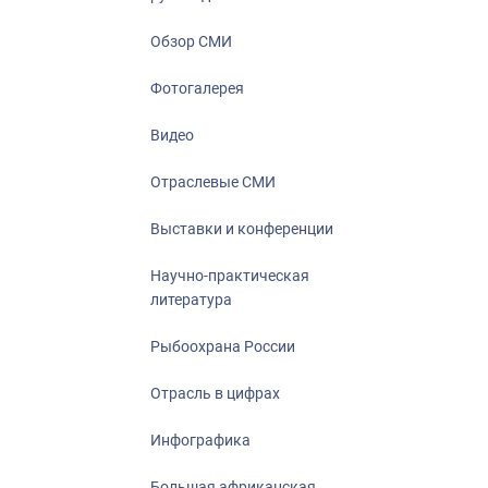
Отрасль в ци
Инфографика
Обзор СМИ
Большая афр
Фотогалерея
Укрепление д
ценностей
Видео
События в Ро
Отраслевые СМИ
Выставки и конференции
Научно-практическая
литература
Рыбоохрана России
Отрасль в цифрах
Инфографика
Большая африканская