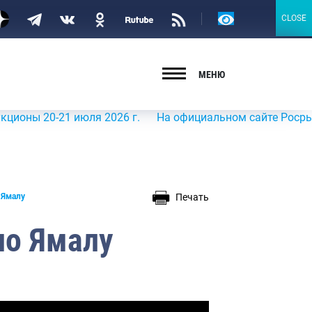
Версия
CLOSE
CLOSE
для
слабовидящих
МЕНЮ
20-21 июля 2026 г.
На официальном сайте Росрыболовств
Печать
 Ямалу
по Ямалу