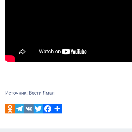
Источник: Вести Ямал
Odnoklassniki
Telegram
VK
Twitter
Facebook
Отправить