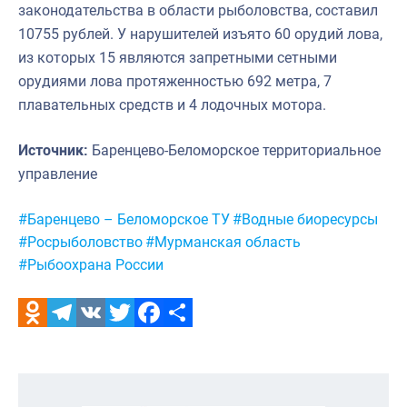
законодательства в области рыболовства, составил
10755 рублей. У нарушителей изъято 60 орудий лова,
из которых 15 являются запретными сетными
орудиями лова протяженностью 692 метра, 7
плавательных средств и 4 лодочных мотора.
Источник:
Баренцево-Беломорское территориальное
управление
Метки:
#Баренцево – Беломорское ТУ
#Водные биоресурсы
#Росрыболовство
#Мурманская область
#Рыбоохрана России
Odnoklassniki
Telegram
VK
Twitter
Facebook
Отправить