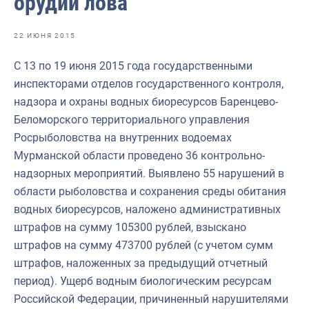
орудий лова
Отраслевые СМИ
Выставки и конференции
22 ИЮНЯ 2015
Научно-практическая литература
С 13 по 19 июня 2015 года государственными
инспекторами отделов государственного контроля,
Рыбоохрана России
надзора и охраны водных биоресурсов Баренцево-
Отрасль в цифрах
Беломорского территориального управления
Росрыболовства на внутренних водоемах
Инфографика
Мурманской области проведено 36 контрольно-
Большая африканская экспедиция
надзорных мероприятий. Выявлено 55 нарушений в
области рыболовства и сохранения среды обитания
Укрепление духовно-нравственных ценностей
водных биоресурсов, наложено административных
События в России и мире
штрафов на сумму 105300 рублей, взыскано
штрафов на сумму 473700 рублей (с учетом сумм
штрафов, наложенных за предыдущий отчетный
период). Ущерб водным биологическим ресурсам
Российской Федерации, причиненный нарушителями