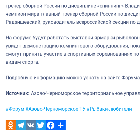
тренер сборной России по дисциплине «спиннинг» Влад
чемпион мира главный тренер сборной России по дисц
Радзишевский, руководитель всероссийской секции по д
На форуме будут работать выставки-ярмарки рыболовны
увидят демонстрацию кемпингового оборудования, пок
смогут принять участие в спортивных соревнованиях по 
видам спорта.
Подробную информацию можно узнать на сайте Форум
Источник:
Азово-Черноморское территориальное управ
Метки:
#Форум
#Азово-Черноморское ТУ
#Рыбаки-любители
Odnoklassniki
Telegram
VK
Twitter
Facebook
Отправить