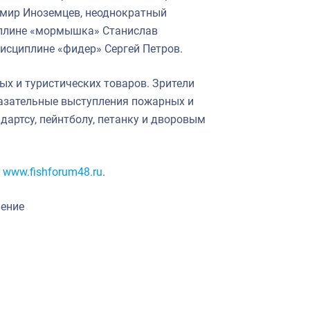
имир Иноземцев, неоднократный
иплине «мормышка» Станислав
исциплине «фидер» Сергей Петров.
х и туристических товаров. Зрители
азательные выступления пожарных и
дартсу, пейнтболу, петанку и дворовым
а
www.fishforum48.ru
.
ление