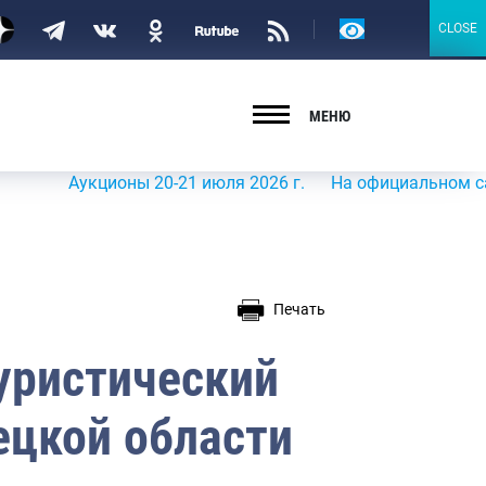
Версия
CLOSE
CLOSE
для
слабовидящих
МЕНЮ
Аукционы 20-21 июля 2026 г.
На официальном сайте Рос
Печать
уристический
ецкой области