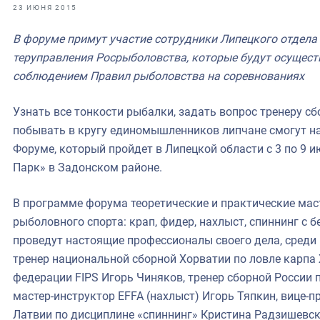
фрах
23 ИЮНЯ 2015
В форуме примут участие сотрудники Липецкого отдел
иканская экспедиция
теруправления Росрыболовства, которые будут осущест
уховно-нравственных
соблюдением Правил рыболовства на соревнованиях
ссии и мире
Узнать все тонкости рыбалки, задать вопрос тренеру с
побывать в кругу единомышленников липчане смогут н
Форуме, который пройдет в Липецкой области с 3 по 9 
Парк» в Задонском районе.
В программе форума теоретические и практические ма
рыболовного спорта: крап, фидер, нахлыст, спиннинг с б
проведут настоящие профессионалы своего дела, среди
тренер национальной сборной Хорватии по ловле карпа
федерации FIPS Игорь Чиняков, тренер сборной России 
мастер-инструктор EFFA (нахлыст) Игорь Тяпкин, вице-п
Латвии по дисциплине «спиннинг» Кристина Радзишевск