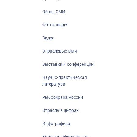
Отрасль в ци
Инфографика
Обзор СМИ
Большая афр
Фотогалерея
Укрепление д
ценностей
Видео
События в Ро
Отраслевые СМИ
Выставки и конференции
Научно-практическая
литература
Рыбоохрана России
Отрасль в цифрах
Инфографика
Большая африканская