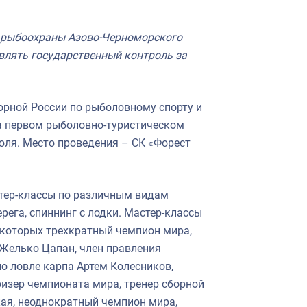
а рыбоохраны Азово-Черноморского
влять государственный контроль за
борной России по рыболовному спорту и
а первом рыболовно-туристическом
июля. Место проведения – СК «Форест
стер-классы по различным видам
ерега, спиннинг с лодки. Мастер-классы
 которых трехкратный чемпион мира,
 Желько Цапан, член правления
по ловле карпа Артем Колесников,
ризер чемпионата мира, тренер сборной
ая, неоднократный чемпион мира,