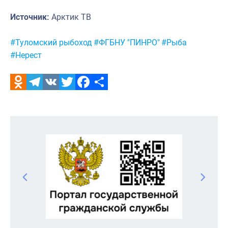
Источник:
Арктик ТВ
Метки:
#Туломский рыбоход
#ФГБНУ "ПИНРО"
#Рыба
#Нерест
Odnoklassniki
Telegram
VK
Twitter
Facebook
Отправить