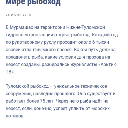
мире рыбоход
Отраслевые СМИ
Выставки и конференции
25 ИЮНЯ 2015
Научно-практическая литература
В Мурмашах на территории Нижне-Туломской
гидроэлектростанции открыт рыбоход. Каждый год
Рыбоохрана России
по рукотворному руслу проходит около 6 тысяч
Отрасль в цифрах
особей атлантического лосося. Какой путь должна
преодолеть рыба, какие условия для прохода на
Инфографика
нерест созданы, разбирались журналисты «Арктик-
Большая африканская экспедиция
ТВ».
Укрепление духовно-нравственных ценностей
Туломской рыбоход – уникальное техническое
События в России и мире
сооружение, наследие прошлого. Оно существует и
работает более 75 лет. Через него рыба идёт на
нерест, если, конечно, успеет уплыть от морских
котиков.