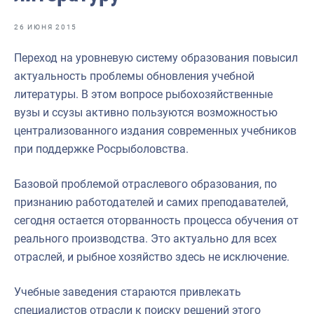
Отраслевые СМИ
26 ИЮНЯ 2015
Выставки и конференции
Переход на уровневую систему образования повысил
Научно-практическая литература
актуальность проблемы обновления учебной
Рыбоохрана России
литературы. В этом вопросе рыбохозяйственные
вузы и ссузы активно пользуются возможностью
Отрасль в цифрах
централизованного издания современных учебников
Инфографика
при поддержке Росрыболовства.
Большая африканская экспедиция
Базовой проблемой отраслевого образования, по
Укрепление духовно-нравственных ценностей
признанию работодателей и самих преподавателей,
сегодня остается оторванность процесса обучения от
События в России и мире
реального производства. Это актуально для всех
отраслей, и рыбное хозяйство здесь не исключение.
Учебные заведения стараются привлекать
специалистов отрасли к поиску решений этого