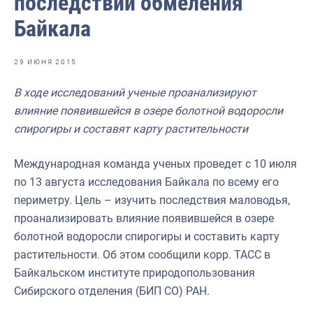
последствий обмеления
Отраслевые СМИ
Байкала
Выставки и конференции
Научно-практическая литература
29 ИЮНЯ 2015
Рыбоохрана России
В ходе исследований ученые проанализируют
влияние появившейся в озере болотной водоросли
Отрасль в цифрах
спирогиры и составят карту растительности
Инфографика
Международная команда ученых проведет с 10 июля
Большая африканская экспедиция
по 13 августа исследования Байкала по всему его
Укрепление духовно-нравственных ценностей
периметру. Цель – изучить последствия маловодья,
проанализировать влияние появившейся в озере
События в России и мире
болотной водоросли спирогиры и составить карту
растительности. Об этом сообщили корр. ТАСС в
Байкальском институте природопользования
Сибирского отделения (БИП СО) РАН.