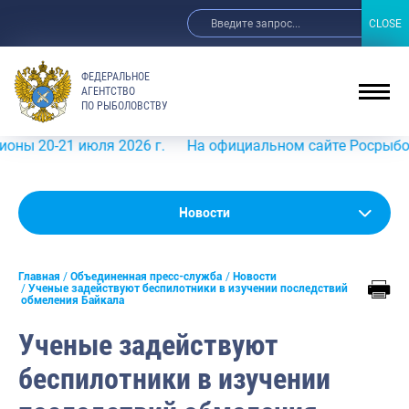
CLOSE
CLOSE
ФЕДЕРАЛЬНОЕ
АГЕНТСТВО
ПО РЫБОЛОВСТВУ
21 июля 2026 г.
На официальном сайте Росрыболовства в
Новости
Новости
Анонсы
Главная
Объединенная пресс-служба
Новости
Выступления и интервью руководства
Ученые задействуют беспилотники в изучении последствий
обмеления Байкала
Обзор СМИ
Ученые задействуют
Фотогалерея
беспилотники в изучении
Видео