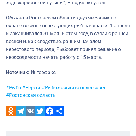
ходе жарковской путины”, – подчеркнул он.
Обычно в Ростовской области двухмесячник по
охране весенне-нерестующих рыб начинался 1 апреля
и заканчивался 31 мая. В этом году, в связи с ранней
весной и, как следствие, ранним началом
нерестового периода, Рыбсовет принял решение о
необходимости начать работу с 15 марта.
Источник:
Интерфакс
Метки:
#Рыба
#Нерест
#Рыбохозяйственный совет
#Ростовская область
Odnoklassniki
Telegram
VK
Twitter
Facebook
Отправить