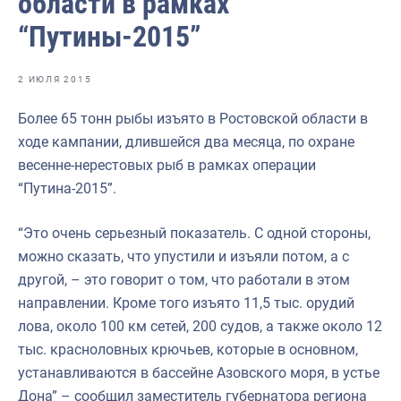
области в рамках
Отраслевые СМИ
“Путины-2015”
Выставки и конференции
Научно-практическая литература
2 ИЮЛЯ 2015
Рыбоохрана России
Более 65 тонн рыбы изъято в Ростовской области в
ходе кампании, длившейся два месяца, по охране
Отрасль в цифрах
весенне-нерестовых рыб в рамках операции
Инфографика
“Путина-2015”.
Большая африканская экспедиция
“Это очень серьезный показатель. С одной стороны,
Укрепление духовно-нравственных ценностей
можно сказать, что упустили и изъяли потом, а с
другой, – это говорит о том, что работали в этом
События в России и мире
направлении. Кроме того изъято 11,5 тыс. орудий
лова, около 100 км сетей, 200 судов, а также около 12
тыс. красноловных крючьев, которые в основном,
устанавливаются в бассейне Азовского моря, в устье
Дона” – сообщил заместитель губернатора региона