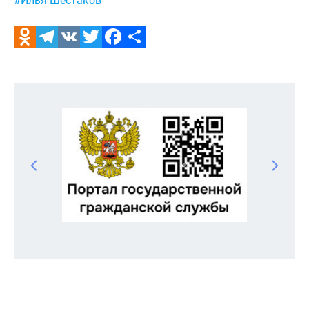
#Илья Шестаков
Odnoklassniki
Telegram
VK
Twitter
Facebook
Отправить