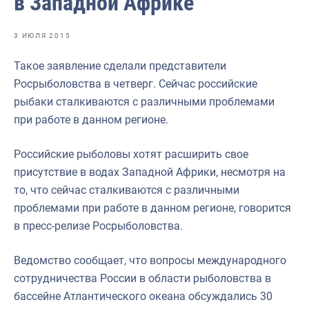
в Западной Африке
Отраслевые СМИ
Выставки и конференции
3 ИЮЛЯ 2015
Научно-практическая литература
Такое заявление сделали представители
Росрыболовства в четверг. Сейчас российские
Рыбоохрана России
рыбаки сталкиваются с различными проблемами
Отрасль в цифрах
при работе в данном регионе.
Инфографика
Российские рыболовы хотят расширить свое
Большая африканская экспедиция
присутствие в водах Западной Африки, несмотря на
то, что сейчас сталкиваются с различными
Укрепление духовно-нравственных ценностей
проблемами при работе в данном регионе, говорится
События в России и мире
в пресс-релизе Росрыболовства.
Ведомство сообщает, что вопросы международного
сотрудничества России в области рыболовства в
бассейне Атлантического океана обсуждались 30