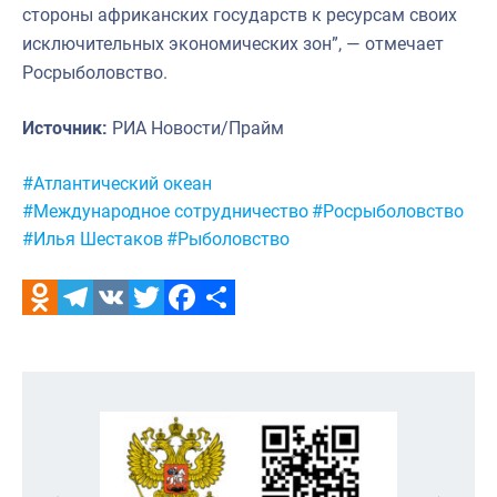
стороны африканских государств к ресурсам своих
исключительных экономических зон”, — отмечает
Росрыболовство.
Источник:
РИА Новости/Прайм
Метки:
#Атлантический океан
#Международное сотрудничество
#Росрыболовство
#Илья Шестаков
#Рыболовство
Odnoklassniki
Telegram
VK
Twitter
Facebook
Отправить