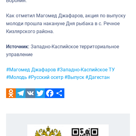
Боронин.
Как отметил Магомед Джафаров, акция по выпуску
молоди прошла накануне Дня рыбака в с. Речное
Кизлярского района.
Источник:
Западно-Каспийское территориальное
управление
Метки:
#Магомед Джафаров
#Западно-Каспийское ТУ
#Молодь
#Русский осетр
#Выпуск
#Дагестан
Odnoklassniki
Telegram
VK
Twitter
Facebook
Отправить