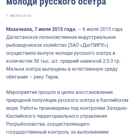
молоди русского осетра
Отраслевые СМИ
Выставки и конференции
7 ИЮЛЯ 2015
Научно-практическая литература
Махачкала, 7 июля 2015 года.
– 6 июля 2015 года
Дагестанское полносистемное индустриальное
Рыбоохрана России
рыбоводческое хозяйство (ЗАО «ДагПИРХ»)
Отрасль в цифрах
осуществило выпуск молоди русского осетра в
количестве 50 тыс. шт. средней навеской 2,5-3 гр.
Инфографика
Мальки осетра выпущены в естественную среду
Большая африканская экспедиция
обитания – реку Терек.
Укрепление духовно-нравственных ценностей
Мероприятие прошло в целях восстановления
События в России и мире
природной популяции русского осетра в Каспийском
море. Работы произведены под контролем Западно-
Каспийского территориального управления
Росрыболовства, осуществляющего
государственный контроль за выполнением