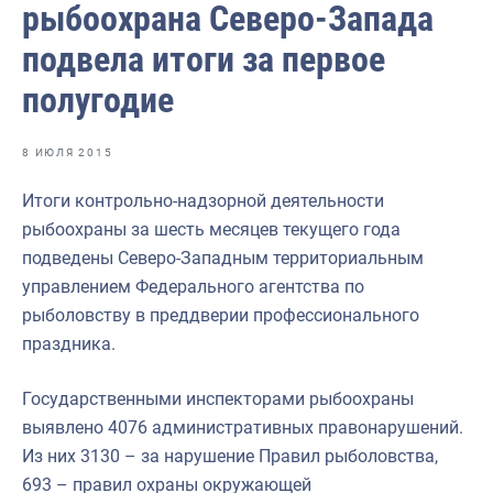
рыбоохрана Северо-Запада
Отраслевые СМИ
подвела итоги за первое
Выставки и конференции
полугодие
Научно-практическая литература
Рыбоохрана России
8 ИЮЛЯ 2015
Отрасль в цифрах
Итоги контрольно-надзорной деятельности
Инфографика
рыбоохраны за шесть месяцев текущего года
подведены Северо-Западным территориальным
Большая африканская экспедиция
управлением Федерального агентства по
Укрепление духовно-нравственных ценностей
рыболовству в преддверии профессионального
праздника.
События в России и мире
Государственными инспекторами рыбоохраны
выявлено 4076 административных правонарушений.
Из них 3130 – за нарушение Правил рыболовства,
693 – правил охраны окружающей