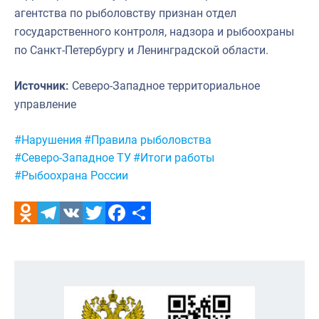
агентства по рыболовству признан отдел
государственного контроля, надзора и рыбоохраны
по Санкт-Петербургу и Ленинградской области.
Источник:
Северо-Западное территориальное
управление
Метки:
#Нарушения
#Правила рыболовства
#Северо-Западное ТУ
#Итоги работы
#Рыбоохрана России
Odnoklassniki
Telegram
VK
Twitter
Facebook
Отправить