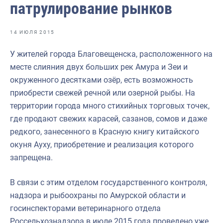
патрулирование рынков
Отраслевые СМИ
Выставки и конференции
14 ИЮЛЯ 2015
Научно-практическая литература
У жителей города Благовещенска, расположенного на
Рыбоохрана России
месте слияния двух больших рек Амура и Зеи и
окруженного десятками озёр, есть возможность
Отрасль в цифрах
приобрести свежей речной или озерной рыбы. На
Инфографика
территории города много стихийных торговых точек,
где продают свежих карасей, сазанов, сомов и даже
Большая африканская экспедиция
редкого, занесенного в Красную книгу китайского
Укрепление духовно-нравственных ценностей
окуня Ауху, приобретение и реализация которого
запрещена.
События в России и мире
В связи с этим отделом государственного контроля,
надзора и рыбоохраны по Амурской области и
госинспекторами ветеринарного отдела
Россельхознадзора в июле 2015 года проведено уже