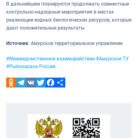
В дальнейшем планируется продолжать совместные
контрольно-надзорные мероприятия в местах
реализации водных биологических ресурсов, которые
дают положительные результаты.
Источник
: Амурское территориальное управление
Метки:
#Межведомственное взаимодействие
#Амурское ТУ
#Рыбоохрана России
Odnoklassniki
Telegram
VK
Twitter
Facebook
Отправить