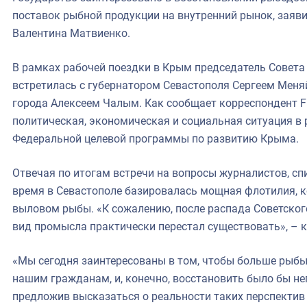
фрах
поставок рыбной продукции на внутренний рынок, заяв
Валентина Матвиенко.
иканская экспедиция
В рамках рабочей поездки в Крым председатель Совет
уховно-нравственных
встретилась с губернатором Севастополя Сергеем Меня
ссии и мире
города Алексеем Чалым. Как сообщает корреспондент F
политическая, экономическая и социальная ситуация в 
Федеральной целевой программы по развитию Крыма.
Отвечая по итогам встречи на вопросы журналистов, спи
время в Севастополе базировалась мощная флотилия, 
выловом рыбы. «К сожалению, после распада Советског
вид промысла практически перестал существовать», – 
«Мы сегодня заинтересованы в том, чтобы больше рыбы
нашим гражданам, и, конечно, восстановить было бы неп
предложив высказаться о реальности таких перспектив