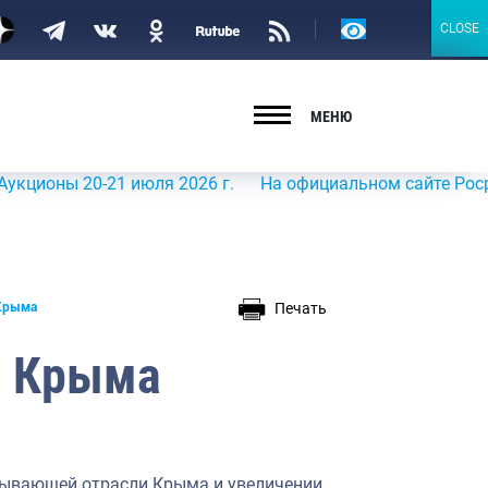
Версия
CLOSE
CLOSE
для
слабовидящих
МЕНЮ
ы 20-21 июля 2026 г.
На официальном сайте Росрыболовс
Печать
Крыма
ы Крыма
бывающей отрасли Крыма и увеличении