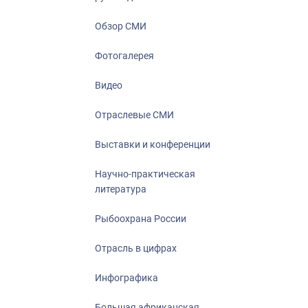
Отрасль в ци
Инфографика
Обзор СМИ
Большая афр
Фотогалерея
Укрепление д
ценностей
Видео
События в Ро
Отраслевые СМИ
Выставки и конференции
Научно-практическая
литература
Рыбоохрана России
Отрасль в цифрах
Инфографика
Большая африканская