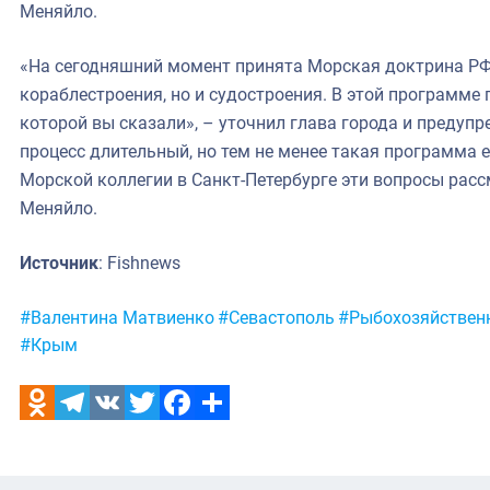
Меняйло.
«На сегодняшний момент принята Морская доктрина РФ
кораблестроения, но и судостроения. В этой программе 
которой вы сказали», – уточнил глава города и предупре
процесс длительный, но тем не менее такая программа е
Морской коллегии в Санкт-Петербурге эти вопросы расс
Меняйло.
Источник
: Fishnews
Метки:
#Валентина Матвиенко
#Севастополь
#Рыбохозяйствен
#Крым
Odnoklassniki
Telegram
VK
Twitter
Facebook
Отправить