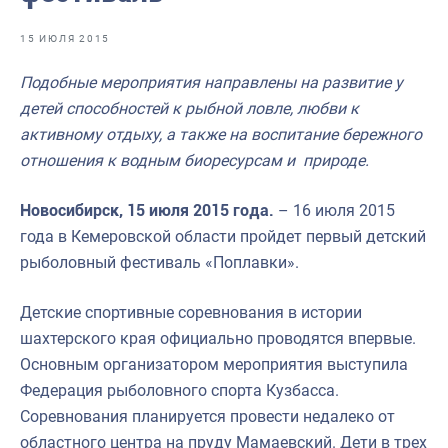
Отраслевые СМИ
15 ИЮЛЯ 2015
Выставки и конференции
Подобные мероприятия направлены на развитие у
Научно-практическая литература
детей способностей к рыбной ловле, любви к
Рыбоохрана России
активному отдыху, а также на воспитание бережного
отношения к водным биоресурсам и природе.
Отрасль в цифрах
Инфографика
Новосибирск, 15 июля 2015 года.
– 16 июля 2015
года в Кемеровской области пройдет первый детский
Большая африканская экспедиция
рыболовный фестиваль «Поплавки».
Укрепление духовно-нравственных ценностей
Детские спортивные соревнования в истории
События в России и мире
шахтерского края официально проводятся впервые.
Основным организатором мероприятия выступила
Федерация рыболовного спорта Кузбасса.
Соревнования планируется провести недалеко от
областного центра на пруду Мамаевский. Дети в трех