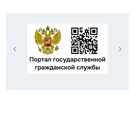
Odnoklassniki
Telegram
VK
Twitter
Facebook
Отправить