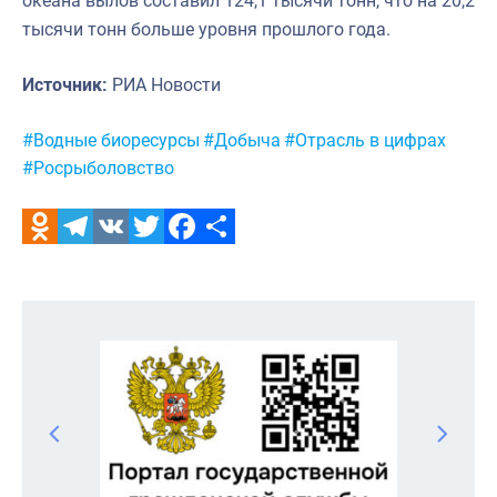
океана вылов составил 124,1 тысячи тонн, что на 20,2
тысячи тонн больше уровня прошлого года.
Источник:
РИА Новости
Метки:
#Водные биоресурсы
#Добыча
#Отрасль в цифрах
#Росрыболовство
Odnoklassniki
Telegram
VK
Twitter
Facebook
Отправить