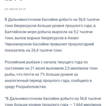
Отраслевые СМИ
22 ИЮЛЯ 2015
Выставки и конференции
В Дальневосточном бассейне добыто на 56,8 тысячи
Научно-практическая литература
тонн биоресурсов больше уровня прошлого года, в
Рыбоохрана России
Балтийском море добыча выросла на 9,2 тысячи
тонн, вылов водных биоресурсов в Азово-
Отрасль в цифрах
Черноморском бассейне превысил прошлогодний
Инфографика
показатель на 26,4 тысячи тонн.
Большая африканская экспедиция
Российские рыбаки с начала текущего года по
Укрепление духовно-нравственных ценностей
состоянию на 21 июля выловили 2,5 миллиона тонн
рыбы, что почти на 7% больше уровня за
События в России и мире
аналогичный период прошлого года, сообщило в
среду Росрыболовство.
“В Дальневосточном бассейне добыто на 56,8 тысячи
тонн больше уровня прошлого года — 1,664 миллиона