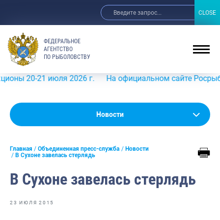
CLOSE
CLOSE
ФЕДЕРАЛЬНОЕ
АГЕНТСТВО
ПО РЫБОЛОВСТВУ
 20-21 июля 2026 г.
На официальном сайте Росрыболовст
Новости
Новости
Анонсы
Главная
Объединенная пресс-служба
Новости
Выступления и интервью руководства
В Сухоне завелась стерлядь
Обзор СМИ
В Сухоне завелась стерлядь
Фотогалерея
23 ИЮЛЯ 2015
Видео