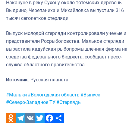
Накануне в реку Сухону около тотемских деревень
Отраслевые СМИ
Выдрино, Черепаниха и Михайловка выпустили 316
Выставки и конференции
тысяч сеголетков стерляди.
Научно-практическая литература
Выпуск молодой стерляди контролировали ученые и
Рыбоохрана России
представители Росрыболовства. Мальков стерляди
вырастила кадуйская рыбопромышленная фирма на
Отрасль в цифрах
средства федерального бюджета, сообщает пресс-
Инфографика
служба областного правительства.
Большая африканская экспедиция
Источник:
Русская планета
Укрепление духовно-нравственных ценностей
Метки:
#Мальки
#Вологодская область
#Выпуск
События в России и мире
#Северо-Западное ТУ
#Стерлядь
Odnoklassniki
Telegram
VK
Twitter
Facebook
Отправить