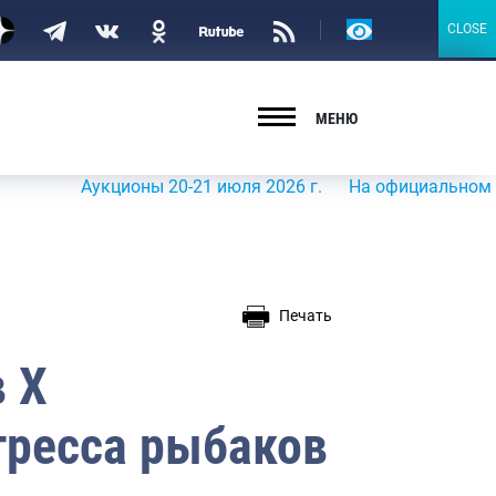
Версия
CLOSE
CLOSE
для
слабовидящих
МЕНЮ
Аукционы 20-21 июля 2026 г.
На официальном сайте Ро
Печать
 Х
гресса рыбаков