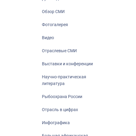
Отрасль в ци
Инфографика
Обзор СМИ
Большая афр
Фотогалерея
Укрепление д
ценностей
Видео
События в Ро
Отраслевые СМИ
Выставки и конференции
Научно-практическая
литература
Рыбоохрана России
Отрасль в цифрах
Инфографика
Большая африканская