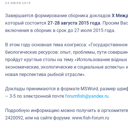
фрах
23 ИЮЛЯ 2015
Завершается формирование сборника докладов
X Межд
иканская экспедиция
который состоится
27-28 августа 2015 года
. Просим Ва
уховно-нравственных
включения в сборник в срок до 27 июля 2015 года.
ссии и мире
В этом году основная тема конгресса: «Государственно
биологических ресурсов: опыт, проблемы, пути соверше
пройдут круглые столы на тему «Использование водных 
экономические, экологические и социальные аспекты» 
новая перспектива рыбной отрасли».
Доклады принимаются в формате MSWord, размер шрифта
– 3-5 по электронной почте
forumfish@yandex.ru.
Подробную информацию можно получить в оргкомитете к
2420092, или на сайте форуме: www.fish-forum.ru