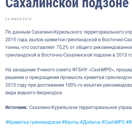
Сахалинской подзоне
фрах
иканская экспедиция
24 ИЮЛЯ 2015
уховно-нравственных
По данным Сахалино-Курильского территориального упр
2015 года, вылов креветки гренландской в Восточно-Са
ссии и мире
тонны, что составляет 75,2% от общего рекомендованно
гренландской в Восточно-Сахалинской подзоне в 2015 го
На заседании Ученого совета ФГБНУ «СахНИРО», прошед
решение о прекращении промысла креветки гренландско
2015 году при достижении 100%-го изъятия рекомендов
вида водного биоресурса.
Источник:
Сахалино-Курильское территориальное управ
Метки:
#Креветка гренландская
#Квоты
#Добыча
#СахНИРО
#В