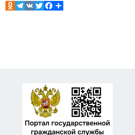
Odnoklassniki
Telegram
VK
Twitter
Facebook
Отправить