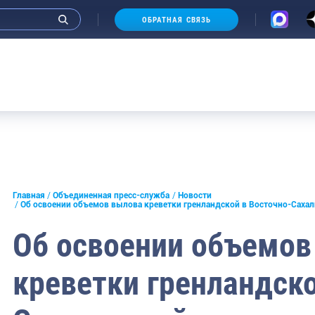
ОБРАТНАЯ СВЯЗЬ
Ау
и интервью руководства
Главная
Объединенная пресс-служба
Новости
Об освоении объемов вылова креветки гренландской в Восточно-Саха
СМИ
Об освоении объемов
конференции
креветки гренландско
ическая литература
России