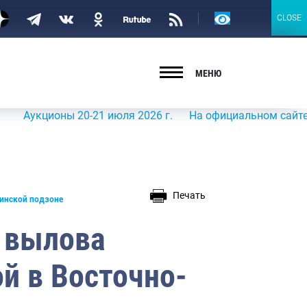
Версия
CLOSE
CLOSE
для
слабовидящих
МЕНЮ
кционы 20-21 июля 2026 г.
На официальном сайте Росрыб
Печать
линской подзоне
 вылова
й в Восточно-