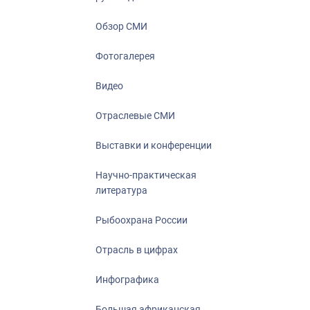
Отрасль в ци
Инфографика
Обзор СМИ
Большая афр
Фотогалерея
Укрепление д
ценностей
Видео
События в Ро
Отраслевые СМИ
Выставки и конференции
Научно-практическая
литература
Рыбоохрана России
Отрасль в цифрах
Инфографика
Большая африканская