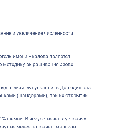
ение и увеличение численности
ртель имени Чкалова является
о методику выращивания азово-
одь шемаи выпускается в Дон один раз
онками (шандорами), при их открытии
 1% шемаи. В искусственных условиях
живут не менее половины мальков.