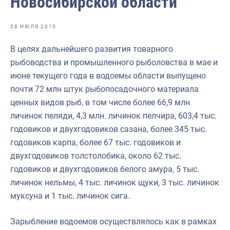
Новосибирской области
Отраслевые СМИ
Выставки и конференции
28 ИЮЛЯ 2015
Научно-практическая литература
В целях дальнейшего развития товарного
рыбоводства и промышленного рыболовства в мае и
Рыбоохрана России
июне текущего года в водоемы области выпущено
Отрасль в цифрах
почти 72 млн штук рыбопосадочного материала
ценных видов рыб, в том числе более 66,9 млн
Инфографика
личинок пеляди, 4,3 млн. личинок пелчира, 603,4 тыс.
Большая африканская экспедиция
годовиков и двухгодовиков сазана, более 345 тыс.
годовиков карпа, более 67 тыс. годовиков и
Укрепление духовно-нравственных ценностей
двухгодовиков толстолобика, около 62 тыс.
События в России и мире
годовиков и двухгодовиков белого амура, 5 тыс.
личинок нельмы, 4 тыс. личинок щуки, 3 тыс. личинок
муксуна и 1 тыс. личинок сига.
Зарыбление водоемов осуществлялось как в рамках