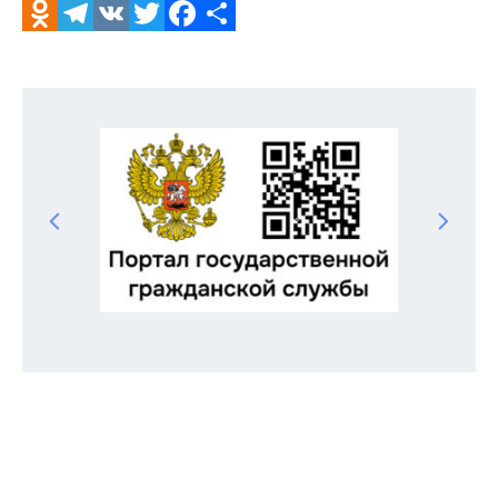
Odnoklassniki
Telegram
VK
Twitter
Facebook
Отправить