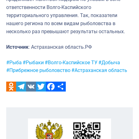
ответственности Волго-Каспийского
территориального управления. Так, показатели
нашего региона по всем видам рыболовства в
несколько раз превышают результаты остальных.
Источник
: Астраханская область.РФ
Метки:
#Рыба
#Рыбаки
#Волго-Каспийское ТУ
#Добыча
#Прибрежное рыболовство
#Астраханская область
Odnoklassniki
Telegram
VK
Twitter
Facebook
Отправить