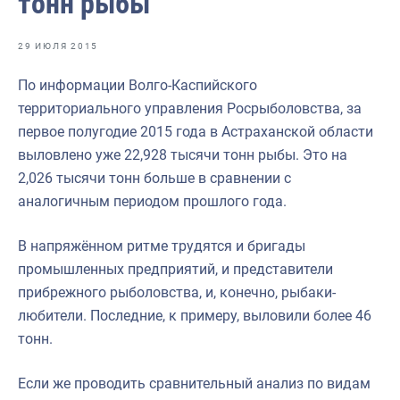
тонн рыбы
Отраслевые СМИ
Выставки и конференции
29 ИЮЛЯ 2015
Научно-практическая литература
По информации Волго-Каспийского
территориального управления Росрыболовства, за
Рыбоохрана России
первое полугодие 2015 года в Астраханской области
Отрасль в цифрах
выловлено уже 22,928 тысячи тонн рыбы. Это на
2,026 тысячи тонн больше в сравнении с
Инфографика
аналогичным периодом прошлого года.
Большая африканская экспедиция
В напряжённом ритме трудятся и бригады
Укрепление духовно-нравственных ценностей
промышленных предприятий, и представители
События в России и мире
прибрежного рыболовства, и, конечно, рыбаки-
любители. Последние, к примеру, выловили более 46
тонн.
Если же проводить сравнительный анализ по видам