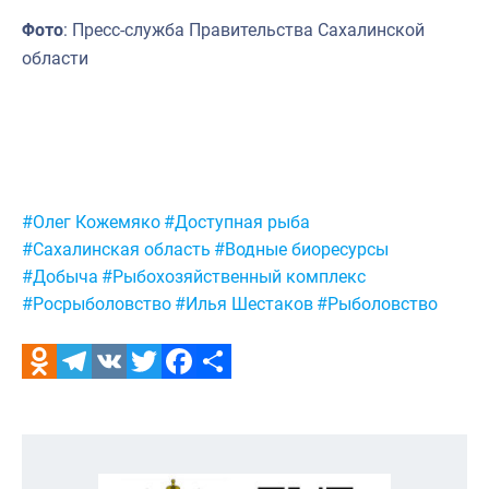
Фото
: Пресс-служба Правительства Сахалинской
области
Метки:
#Олег Кожемяко
#Доступная рыба
#Сахалинская область
#Водные биоресурсы
#Добыча
#Рыбохозяйственный комплекс
#Росрыболовство
#Илья Шестаков
#Рыболовство
Odnoklassniki
Telegram
VK
Twitter
Facebook
Отправить