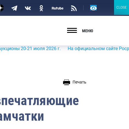
Версия
CLOSE
CLOSE
для
слабовидящих
МЕНЮ
 20-21 июля 2026 г.
На официальном сайте Росрыболовс
Печать
 впечатляющие
амчатки