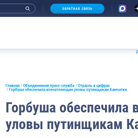
ОБРАТНАЯ СВЯЗЬ
Аукционы
и интервью руководства
Главная
Объединенная пресс-служба
Отрасль в цифрах
Горбуша обеспечила впечатляющие уловы путинщикам Камчатки
СМИ
Горбуша обеспечила
конференции
уловы путинщикам К
ическая литература
России