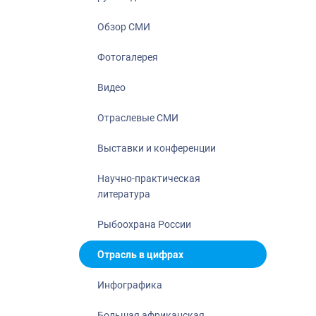
Отрасль в ци
Инфографика
Обзор СМИ
Большая афр
Фотогалерея
Укрепление д
ценностей
Видео
События в Ро
Отраслевые СМИ
Выставки и конференции
Научно-практическая
литература
Рыбоохрана России
Отрасль в цифрах
Инфографика
Большая африканская