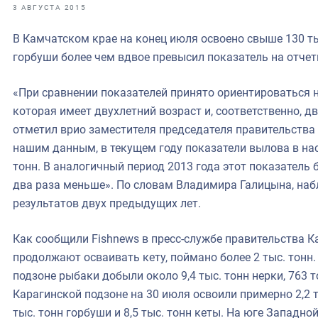
фрах
3 АВГУСТА 2015
В Камчатском крае на конец июля освоено свыше 130 ты
иканская экспедиция
горбуши более чем вдвое превысил показатель на отчет
уховно-нравственных
«При сравнении показателей принято ориентироваться н
ссии и мире
которая имеет двухлетний возраст и, соответственно, д
отметил врио заместителя председателя правительства
нашим данным, в текущем году показатели вылова в на
тонн. В аналогичный период 2013 года этот показатель б
два раза меньше». По словам Владимира Галицына, на
результатов двух предыдущих лет.
Как сообщили Fishnews в пресс-службе правительства К
продолжают осваивать кету, поймано более 2 тыс. тонн
подзоне рыбаки добыли около 9,4 тыс. тонн нерки, 763 т
Карагинской подзоне на 30 июля освоили примерно 2,2 ты
тыс. тонн горбуши и 8,5 тыс. тонн кеты. На юге Запад