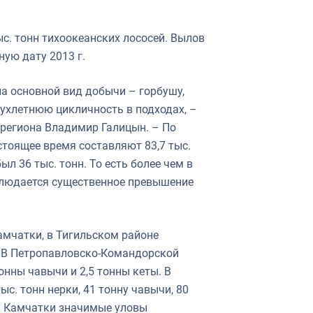
с. тонн тихоокеанских лососей. Вылов
ную дату 2013 г.
а основной вид добычи – горбушу,
вухлетнюю цикличность в подходах, –
 региона Владимир Галицын. – По
стоящее время составляют 83,7 тыс.
ыл 36 тыс. тонн. То есть более чем в
блюдается существенное превышение
амчатки, в Тигильском районе
. В Петропавловско-Командорской
онны чавычи и 2,5 тонны кеты. В
с. тонн нерки, 41 тонну чавычи, 80
ной Камчатки значимые уловы