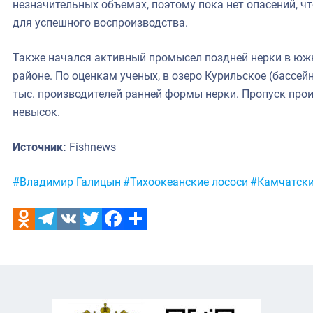
незначительных объемах, поэтому пока нет опасений, ч
для успешного воспроизводства.
Также начался активный промысел поздней нерки в юж
районе. По оценкам ученых, в озеро Курильское (бассей
тыс. производителей ранней формы нерки. Пропуск про
невысок.
Источник:
Fishnews
Метки:
#Владимир Галицын
#Тихоокеанские лососи
#Камчатски
Odnoklassniki
Telegram
VK
Twitter
Facebook
Отправить