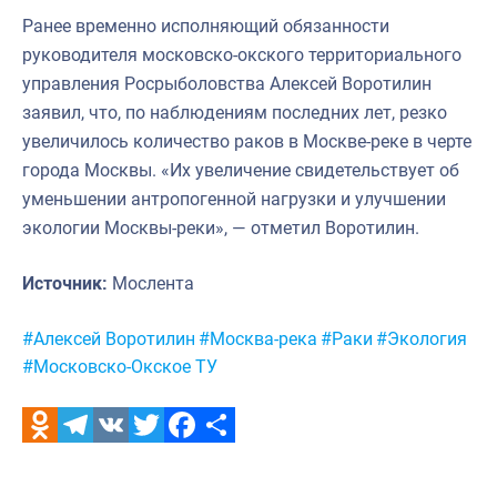
Ранее временно исполняющий обязанности
руководителя московско-окского территориального
управления Росрыболовства Алексей Воротилин
заявил, что, по наблюдениям последних лет, резко
увеличилось количество раков в Москве-реке в черте
города Москвы. «Их увеличение свидетельствует об
уменьшении антропогенной нагрузки и улучшении
экологии Москвы-реки», — отметил Воротилин.
Источник:
Мослента
Метки:
#Алексей Воротилин
#Москва-река
#Раки
#Экология
#Московско-Окское ТУ
Odnoklassniki
Telegram
VK
Twitter
Facebook
Отправить