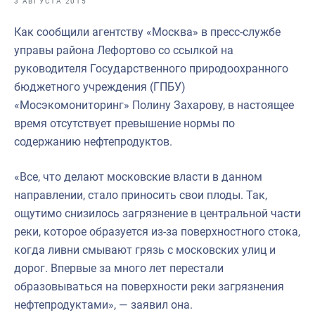
3 АВГУСТА 2015
Отраслевые СМИ
Как сообщили агентству «Москва» в пресс-службе
Выставки и конференции
управы района Лефортово со ссылкой на
Научно-практическая литература
руководителя Государственного природоохранного
бюджетного учреждения (ГПБУ)
Рыбоохрана России
«Мосэкомониторинг» Полину Захарову, в настоящее
Отрасль в цифрах
время отсутствует превышение нормы по
содержанию нефтепродуктов.
Инфографика
Большая африканская экспедиция
«Все, что делают московские власти в данном
направлении, стало приносить свои плоды. Так,
Укрепление духовно-нравственных ценностей
ощутимо снизилось загрязнение в центральной части
События в России и мире
реки, которое образуется из-за поверхностного стока,
когда ливни смывают грязь с московских улиц и
дорог. Впервые за много лет перестали
образовываться на поверхности реки загрязнения
нефтепродуктами», — заявил она.