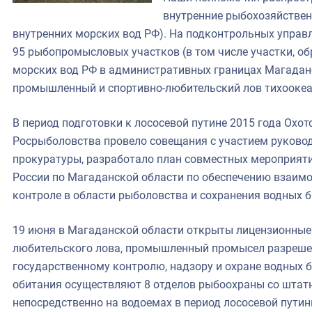
внутренние рыбохозяйствен
внутренних морских вод РФ). На подконтрольных управ
95 рыбопромысловых участков (в том числе участки, о
морских вод РФ в административных границах Магаданс
промышленный и спортивно-любительский лов тихоокеа
В период подготовки к лососевой путине 2015 года Охо
Росрыболовства провело совещания с участием руковод
прокуратуры, разработало план совместных мероприят
России по Магаданской области по обеспечению взаим
контроле в области рыболовства и сохранения водных б
19 июня в Магаданской области открыты лицензионные 
любительского лова, промышленный промысел разрешен
государственному контролю, надзору и охране водных б
обитания осуществляют 8 отделов рыбоохраны со штатн
непосредственно на водоемах в период лососевой путин