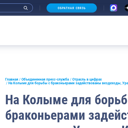
ОБРАТНАЯ СВЯЗЬ
А
и интервью руководства
Главная
Объединенная пресс-служба
Отрасль в цифрах
На Колыме для борьбы с браконьерами задействованы вездеходы, У
СМИ
На Колыме для борьб
конференции
браконьерами задей
ическая литература
России