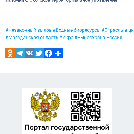
Источник
: Охотское территориальное управление
Метки:
#Незаконный вылов
#Водные биоресурсы
#Отрасль в ц
#Магаданская область
#Икра
#Рыбоохрана России
Odnoklassniki
Telegram
VK
Twitter
Facebook
Отправить