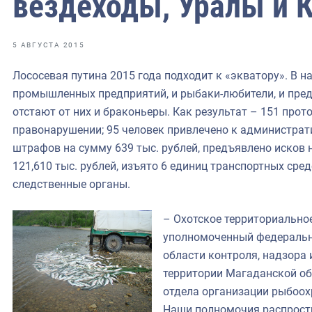
вездеходы, Уралы и
фрах
иканская экспедиция
5 АВГУСТА 2015
уховно-нравственных
Лососевая путина 2015 года подходит к «экватору». В 
промышленных предприятий, и рыбаки-любители, и пред
ссии и мире
отстают от них и браконьеры. Как результат – 151 про
правонарушении; 95 человек привлечено к администрат
штрафов на сумму 639 тыс. рублей, предъявлено исков
121,610 тыс. рублей, изъято 6 единиц транспортных сред
следственные органы.
– Охотское территориально
уполномоченный федеральн
области контроля, надзора 
территории Магаданской обл
отдела организации рыбоох
Наши полномочия распрост