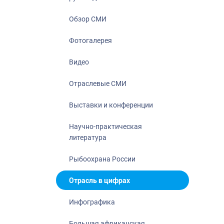
Отрасль в ци
Инфографика
Обзор СМИ
Большая афр
Фотогалерея
Укрепление д
ценностей
Видео
События в Ро
Отраслевые СМИ
Выставки и конференции
Научно-практическая
литература
Рыбоохрана России
Отрасль в цифрах
Инфографика
Большая африканская