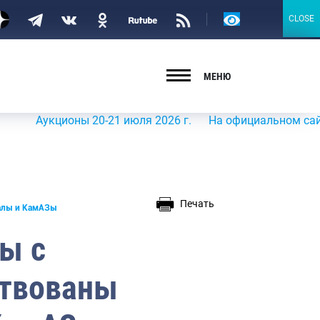
Версия
CLOSE
CLOSE
для
слабовидящих
МЕНЮ
укционы 20-21 июля 2026 г.
На официальном сайте Росры
Печать
ралы и КамАЗы
ы с
ствованы