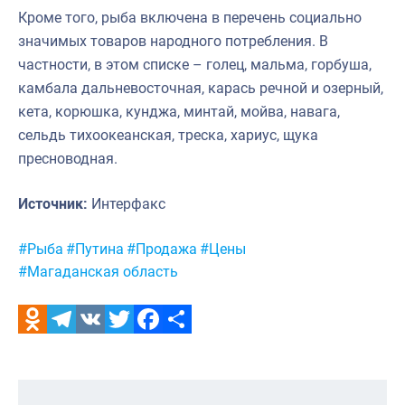
Кроме того, рыба включена в перечень социально
значимых товаров народного потребления. В
частности, в этом списке – голец, мальма, горбуша,
камбала дальневосточная, карась речной и озерный,
кета, корюшка, кунджа, минтай, мойва, навага,
сельдь тихоокеанская, треска, хариус, щука
пресноводная.
Источник:
Интерфакс
Метки:
#Рыба
#Путина
#Продажа
#Цены
#Магаданская область
Odnoklassniki
Telegram
VK
Twitter
Facebook
Отправить