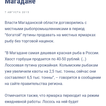
Магадане
Отраслевые СМИ
Выставки и конференции
7 АВГУСТА 2015
Научно-практическая литература
Власти Магаданской области договорились с
местными рыбопромышленниками в период
Рыбоохрана России
“богатой” путины продавать на местных ярмарках
Отрасль в цифрах
рыбу без торговой наценок.
Инфографика
“В Магадане самая дешевая красная рыба в России.
Большая африканская экспедиция
Хвост горбуши продается по 40-50 рублей. (…)
Лососевая путина урожайная. Колымским рыбакам
Укрепление духовно-нравственных ценностей
уже увеличили квоты на 2,5 тыс. тонны, сейчас они
События в России и мире
составляют 6,5 тыс. тонны”, – говорится в сообщении
на сайте правительства региона.
Отмечается также, что ярмарка переходит на режим
ежедневной работы. Лосось на ней будет