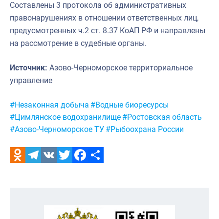
Составлены 3 протокола об административных
правонарушениях в отношении ответственных лиц,
предусмотренных ч.2 ст. 8.37 КоАП РФ и направлены
на рассмотрение в судебные органы.
Источник:
Азово-Черноморское территориальное
управление
Метки:
#Незаконная добыча
#Водные биоресурсы
#Цимлянское водохранилище
#Ростовская область
#Азово-Черноморское ТУ
#Рыбоохрана России
Odnoklassniki
Telegram
VK
Twitter
Facebook
Отправить