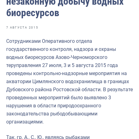
незаконную добычу водных
Отраслевые СМИ
биоресурсов
Выставки и конференции
Научно-практическая литература
7 АВГУСТА 2015
Рыбоохрана России
Сотрудниками Оперативного отдела
государственного контроля, надзора и охраны
Отрасль в цифрах
водных биоресурсов Азово-Черноморского
Инфографика
теруправления 27 июля, 3 и 5 августа 2015 года
проведены контрольно-надзорные мероприятия на
Большая африканская экспедиция
акватории Цимлянского водохранилища в границах
Укрепление духовно-нравственных ценностей
Дубовского района Ростовской области. В результате
проведенных мероприятий было выявлено 3
События в России и мире
нарушения в области природоохранного
законодательства рыбодобывающими
организациями.
Так, гр. А., С., Ю., являясь рыбаками