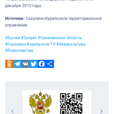
декабря 2015 года.
Источник:
Сахалино-Курильское территориальное
управление
Метки:
#Бычки
#Запрет
#Сахалинская область
#Сахалино-Курильское ТУ
#Аквакультура
#Рыболовство
Odnoklassniki
Telegram
VK
Twitter
Facebook
Отправить