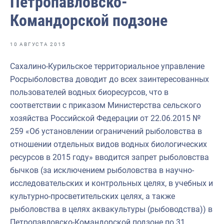
Петропавловско-
Отраслевые СМИ
Командорской подзоне
Выставки и конференции
Научно-практическая литература
10 АВГУСТА 2015
Рыбоохрана России
Сахалино-Курильское территориальное управление
Росрыболовства доводит до всех заинтересованных
Отрасль в цифрах
пользователей водных биоресурсов, что в
Инфографика
соответствии с приказом Министерства сельского
хозяйства Российской Федерации от 22.06.2015 №
Большая африканская экспедиция
259 «Об установлении ограничений рыболовства в
Укрепление духовно-нравственных ценностей
отношении отдельных видов водных биологических
ресурсов в 2015 году» вводится запрет рыболовства
События в России и мире
бычков (за исключением рыболовства в научно-
исследовательских и контрольных целях, в учебных и
культурно-просветительских целях, а также
рыболовства в целях аквакультуры (рыбоводства)) в
Петропавловско-Командорской подзоне по 31