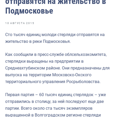
отправятся на жительство в
Отраслевые СМИ
Подмосковье
Выставки и конференции
Научно-практическая литература
10 АВГУСТА 2015
Рыбоохрана России
Сто тысяч единиц молоди стерляди отправятся на
жительство в реки Подмосковья.
Отрасль в цифрах
Инфографика
Как сообщили в пресс-службе облсельхозкомитета,
стерлядки выращены на предприятии в
Большая африканская экспедиция
Среднеахтубинском районе. Они предназначены для
Укрепление духовно-нравственных ценностей
выпуска на территории Московско-Окского
территориального управления Росрыболовства.
События в России и мире
Первая партия – 60 тысяч единиц стерлядок – уже
отправились в столицу, за ней последуют еще две
партии. Всего около ста тысяч экземпляров
выращенной в Волгоградском регионе стерляди