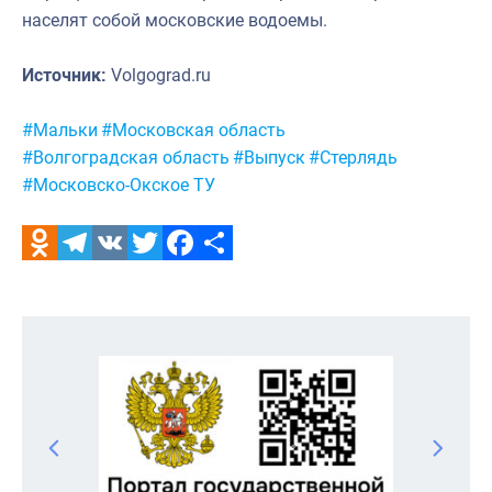
населят собой московские водоемы.
Источник:
Volgograd.ru
Метки:
#Мальки
#Московская область
#Волгоградская область
#Выпуск
#Стерлядь
#Московско-Окское ТУ
Odnoklassniki
Telegram
VK
Twitter
Facebook
Отправить