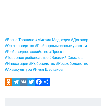
Метки:
#Елена Трошина
#Михаил Медведев
#Договор
#Осетроводство
#Рыбопромысловые участки
#Рыбоводное хозяйство
#Проект
#Товарное рыбоводство
#Василий Соколов
#Инвестиции
#Рыбоводство
#Росрыболовство
#Аквакультура
#Илья Шестаков
Odnoklassniki
Telegram
VK
Twitter
Facebook
Отправить