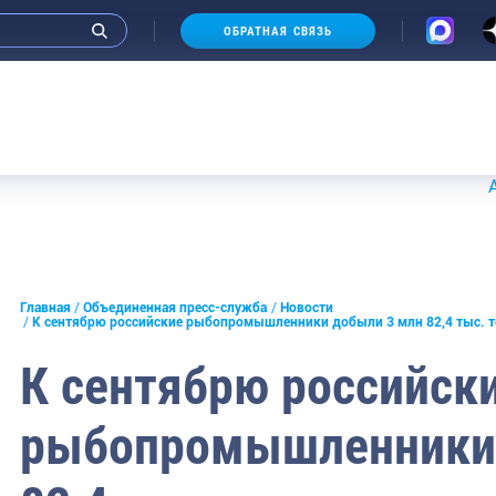
ОБРАТНАЯ СВЯЗЬ
Аукционы 2
и интервью руководства
Главная
Объединенная пресс-служба
Новости
К сентябрю российские рыбопромышленники добыли 3 млн 82,4 тыс. 
СМИ
К сентябрю российск
конференции
рыбопромышленники 
ическая литература
России