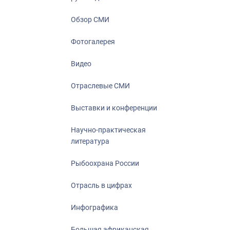
Отрасль в ци
Инфографика
Обзор СМИ
Большая афр
Фотогалерея
Укрепление д
ценностей
Видео
События в Ро
Отраслевые СМИ
Выставки и конференции
Научно-практическая
литература
Рыбоохрана России
Отрасль в цифрах
Инфографика
Большая африканская