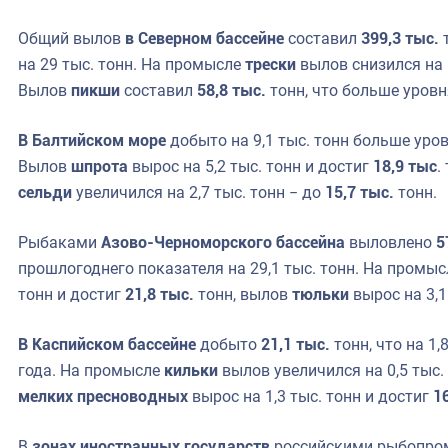
Общий вылов
в Северном бассейне
составил
399,3 тыс.
т
на 29 тыс. тонн. На промысле
трески
вылов снизился на 6
Вылов
пикши
составил
58,8 тыс.
тонн, что больше уровня
В Балтийском море
добыто на 9,1 тыс. тонн больше уро
Вылов
шпрота
вырос на 5,2 тыс. тонн и достиг
18,9 тыс
.
сельди
увеличился на 2,7 тыс. тонн − до
15,7 тыс.
тонн.
Рыбаками
Азово-Черноморского бассейна
выловлено
5
прошлогоднего показателя на 29,1 тыс. тонн. На промы
тонн и достиг
21,8 тыс.
тонн, вылов
тюльки
вырос на 3,1
В Каспийском бассейне
добыто
21,1 тыс.
тонн, что на 1
года. На промысле
кильки
вылов увеличился на 0,5 тыс.
мелких пресноводных
вырос на 1,3 тыс. тонн и достиг
1
В
зонах иностранных государств
российскими рыбопром