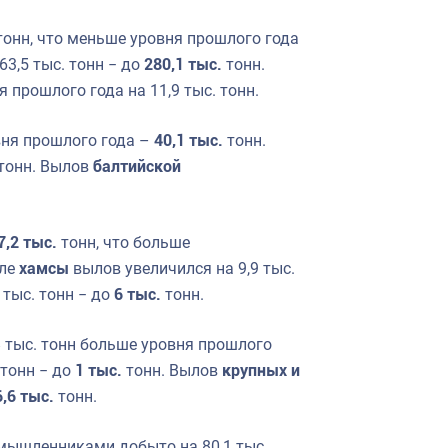
онн, что меньше уровня прошлого года
3,5 тыс. тонн − до
280,1 тыс.
тонн.
 прошлого года на 11,9 тыс. тонн.
вня прошлого года –
40,1 тыс.
тонн.
 тонн. Вылов
балтийской
7,2 тыс.
тонн, что больше
сле
хамсы
вылов увеличился на 9,9 тыс.
 тыс. тонн − до
6 тыс.
тонн.
,8 тыс. тонн больше уровня прошлого
 тонн − до
1 тыс.
тонн. Вылов
крупных и
6,6 тыс.
тонн.
ышленниками добыто на 80,1 тыс.