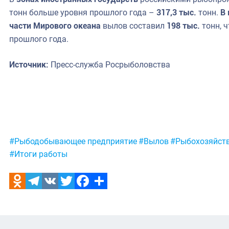
тонн больше уровня прошлого года –
317,3 тыс.
тонн.
В
части Мирового океана
вылов составил
198 тыс.
тонн, ч
прошлого года.
Источник:
Пресс-служба Росрыболовства
Метки:
#Рыбодобывающее предприятие
#Вылов
#Рыбохозяйст
#Итоги работы
Odnoklassniki
Telegram
VK
Twitter
Facebook
Отправить