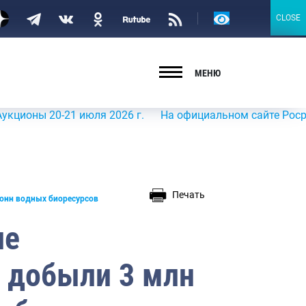
Версия
CLOSE
CLOSE
для
слабовидящих
МЕНЮ
0-21 июля 2026 г.
На официальном сайте Росрыболовств
Печать
тонн водных биоресурсов
ие
добыли 3 млн