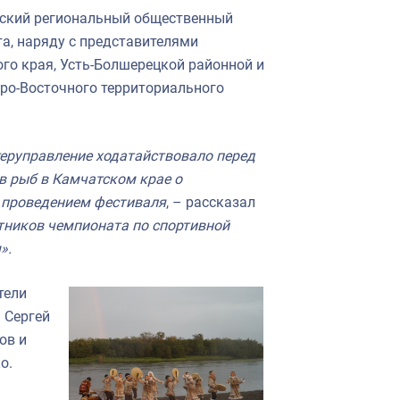
тский региональный общественный
а, наряду с представителями
го края, Усть-Болшерецкой районной и
еро-Восточного территориального
теруправление ходатайствовало перед
 рыб в Камчатском крае о
 проведением фестиваля
, – рассказал
тников чемпионата по спортивной
».
тели
 Сергей
ов и
о.