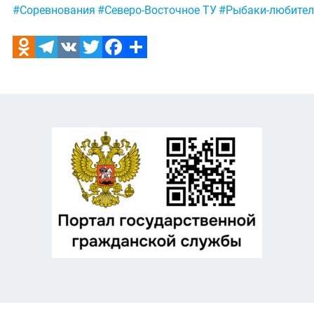
#Соревнования
#Северо-Восточное ТУ
#Рыбаки-любител
Odnoklassniki
Telegram
VK
Twitter
Facebook
Отправить