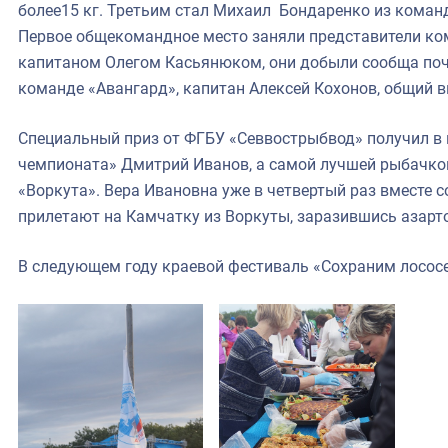
более15 кг. Третьим стал Михаил Бондаренко из коман
Первое общекомандное место заняли представители ком
капитаном Олегом Касьянюком, они добыли сообща почт
команде «Авангард», капитан Алексей Кохонов, общий в
Специальный приз от ФГБУ «Севвострыбвод» получил в
чемпионата» Дмитрий Иванов, а самой лучшей рыбачко
«Воркута». Вера Ивановна уже в четвертый раз вместе
прилетают на Камчатку из Воркуты, заразившись азарт
В следующем году краевой фестиваль «Сохраним лосос