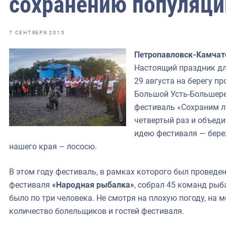
сохранению популяци
фрах
иканская экспедиция
7 СЕНТЯБРЯ 2015
уховно-нравственных
Петропавловск-Камчатс
Настоящий праздник дл
ссии и мире
29 августа на берегу пр
Большой Усть-Большере
фестиваль «Сохраним л
четвертый раз и объеди
идею фестиваля — бере
нашего края – лососю.
В этом году фестиваль, в рамках которого был проведе
фестиваля
«Народная рыбалка»
, собрал 45 команд рыб
было по три человека. Не смотря на плохую погоду, на
количество болельщиков и гостей фестиваля.