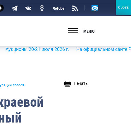
Версия
CLOSE
CLOSE
для
слабовидящих
МЕНЮ
оны 20-21 июля 2026 г.
На официальном сайте Росрыболо
Печать
уляции лосося
краевой
нный