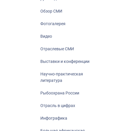
Отрасль в ци
Инфографика
Обзор СМИ
Большая афр
Фотогалерея
Укрепление д
ценностей
Видео
События в Ро
Отраслевые СМИ
Выставки и конференции
Научно-практическая
литература
Рыбоохрана России
Отрасль в цифрах
Инфографика
Большая африканская