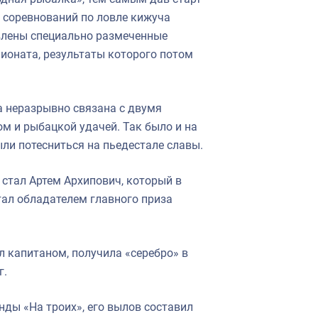
и соревнований по ловле кижуча
овлены специально размеченные
ионата, результаты которого потом
а неразрывно связана с двумя
м и рыбацкой удачей. Так было и на
ли потесниться на пьедестале славы.
стал Артем Архипович, который в
тал обладателем главного приза
л капитаном, получила «серебро» в
г.
ды «На троих», его вылов составил