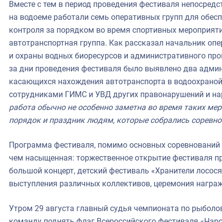
Вместе с тем в период проведения фестиваля непосредс
на водоеме работали семь оперативных групп для обес
контроля за порядком во время спортивных мероприяти
автотранспортная группа. Как рассказал начальник опе
и охраны водных биоресурсов и административного про
за дни проведения фестиваля было выявлено два адми
касающихся нахождения автотранспорта в водоохраной 
сотрудниками ГИМС и УВД других правонарушений и на
работа обычно не особенно заметна во время таких мер
порядок и праздник людям, которые собрались соревно
Программа фестиваля, помимо основных соревнований п
чем насыщенная: торжественное открытие фестиваля п
большой концерт, детский фестиваль «Хранители лосося
выступления различных коллективов, церемония награж
Утром 29 августа главный судья чемпионата по рыболо
команду поднять флаг Всероссийского фестиваля «Наро