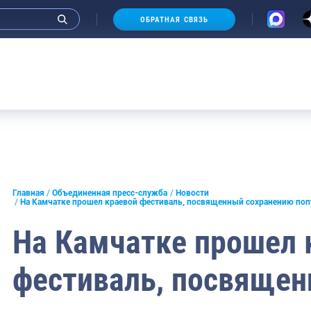
ОБРАТНАЯ СВЯЗЬ
Аукци
и интервью руководства
Главная
Объединенная пресс-служба
Новости
На Камчатке прошел краевой фестиваль, посвященный сохранению поп
СМИ
На Камчатке прошел 
конференции
фестиваль, посвяще
ическая литература
России