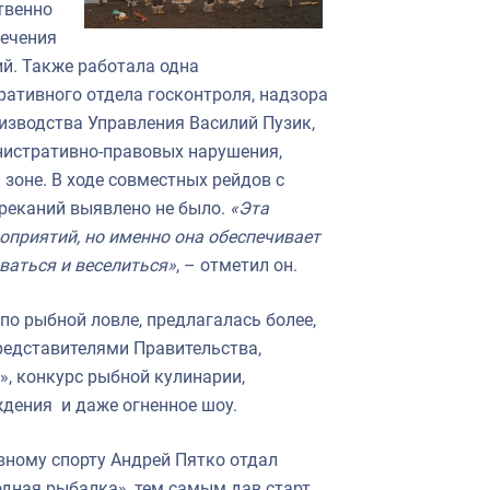
твенно
печения
й. Также работала одна
ративного отдела госконтроля, надзора
изводства Управления Василий Пузик,
нистративно-правовых нарушения,
зоне. В ходе совместных рейдов с
реканий выявлено не было.
«Эта
оприятий, но именно она обеспечивает
ваться и веселиться»
, – отметил он.
о рыбной ловле, предлагалась более,
редставителями Правительства,
», конкурс рыбной кулинарии,
дения и даже огненное шоу.
вному спорту Андрей Пятко отдал
дная рыбалка», тем самым дав старт