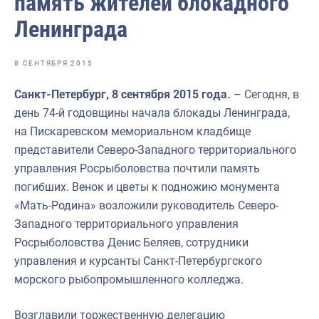
память жителей блокадного
Отраслевые СМИ
Ленинграда
Выставки и конференции
Научно-практическая литература
8 СЕНТЯБРЯ 2015
Рыбоохрана России
Санкт-Петербург, 8 сентября 2015 года.
– Сегодня, в
день 74-й годовщины начала блокады Ленинграда,
Отрасль в цифрах
на Пискаревском мемориальном кладбище
Инфографика
представители Северо-Западного территориального
управления Росрыболовства почтили память
Большая африканская экспедиция
погибших.
Венок и цветы к подножию монумента
Укрепление духовно-нравственных ценностей
«Мать-Родина» возложили руководитель Северо-
Западного территориального управления
События в России и мире
Росрыболовства Денис Беляев, сотрудники
управления и курсанты Санкт-Петербургского
морского рыбопромышленного колледжа.
Возглавили торжественную делегацию