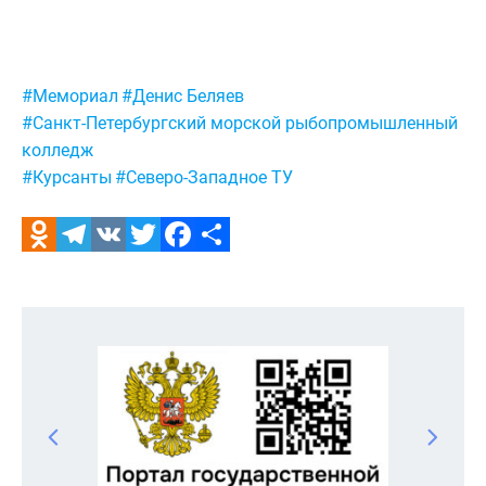
Метки:
#Мемориал
#Денис Беляев
#Санкт-Петербургский морской рыбопромышленный
колледж
#Курсанты
#Северо-Западное ТУ
Odnoklassniki
Telegram
VK
Twitter
Facebook
Отправить