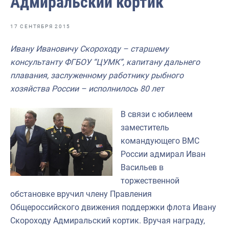
Адмиральский кортик
Отраслевые СМИ
Выставки и конференции
17 СЕНТЯБРЯ 2015
Научно-практическая литература
Ивану Ивановичу Скороходу – старшему
консультанту ФГБОУ “ЦУМК”, капитану дальнего
Рыбоохрана России
плавания, заслуженному работнику рыбного
Отрасль в цифрах
хозяйства России – исполнилось 80 лет
Инфографика
В связи с юбилеем
Большая африканская экспедиция
заместитель
командующего ВМС
Укрепление духовно-нравственных ценностей
России адмирал Иван
События в России и мире
Васильев в
торжественной
обстановке вручил члену Правления
Общероссийского движения поддержки флота Ивану
Скороходу Адмиральский кортик. Вручая награду,