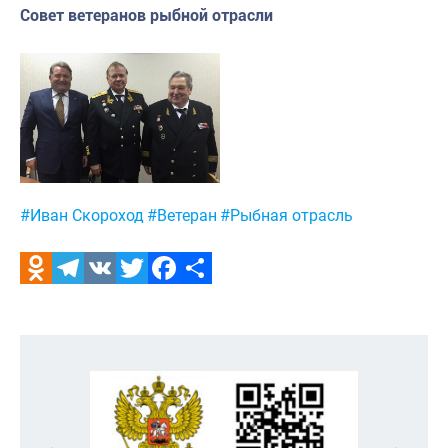
Совет ветеранов рыбной отрасли
Метки:
#Иван Скороход
#Ветеран
#Рыбная отрасль
Odnoklassniki
Telegram
VK
Twitter
Facebook
Отправить