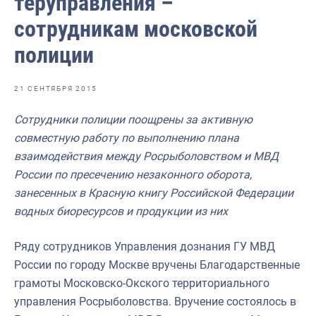
теруправления –
Отраслевые СМИ
сотрудникам московской
Выставки и конференции
полиции
Научно-практическая литература
Рыбоохрана России
21 СЕНТЯБРЯ 2015
Отрасль в цифрах
С
отрудники полиции поощрены з
а активную
совместную работу по выполнению плана
Инфографика
взаимодействия между Росрыболовством и МВД
Большая африканская экспедиция
России по пресечению незаконного оборота,
занесенных в Красную книгу Российской Федерации
Укрепление духовно-нравственных ценностей
водных биоресурсов и продукции из них
События в России и мире
Ряду сотрудников Управления дознания ГУ МВД
России по городу Москве вручены Благодарственные
грамоты Московско-Окского территориального
управления Росрыболовства. Вручение состоялось в