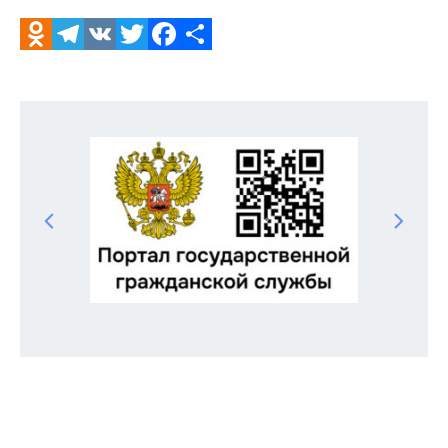
Odnoklassniki
Telegram
VK
Twitter
Facebook
Отправить