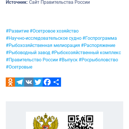
Источник:
Сайт Правительства России
Метки:
#Развитие
#Осетровое хозяйство
#Научно-исследовательское судно
#Госпрограмма
#Рыбохозяйственная мелиорация
#Распоряжение
#Рыбоводный завод
#Рыбохозяйственный комплекс
#Правительство России
#Выпуск
#Росрыболовство
#Осетровые
Odnoklassniki
Telegram
VK
Twitter
Facebook
Отправить