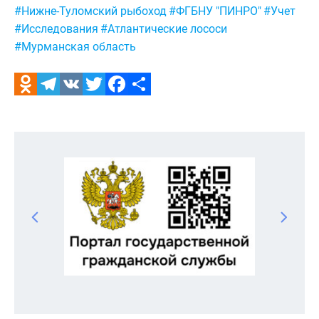
#Нижне-Туломский рыбоход
#ФГБНУ "ПИНРО"
#Учет
#Исследования
#Атлантические лососи
#Мурманская область
Odnoklassniki
Telegram
VK
Twitter
Facebook
Отправить