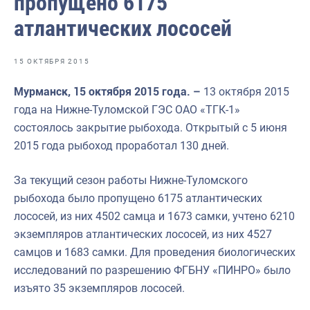
пропущено 6175
Отраслевые СМИ
атлантических лососей
Выставки и конференции
Научно-практическая литература
15 ОКТЯБРЯ 2015
Рыбоохрана России
Мурманск, 15 октября 2015 года. –
13 октября 2015
года на Нижне-Туломской ГЭС ОАО «ТГК-1»
Отрасль в цифрах
состоялось закрытие рыбохода. Открытый с 5 июня
Инфографика
2015 года рыбоход проработал 130 дней.
Большая африканская экспедиция
За текущий сезон работы Нижне-Туломского
Укрепление духовно-нравственных ценностей
рыбохода было пропущено 6175 атлантических
лососей, из них 4502 самца и 1673 самки, учтено 6210
События в России и мире
экземпляров атлантических лососей, из них 4527
самцов и 1683 самки. Для проведения биологических
исследований по разрешению ФГБНУ «ПИНРО» было
изъято 35 экземпляров лососей.