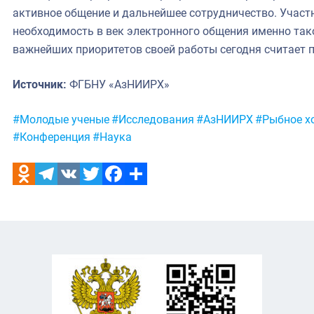
активное общение и дальнейшее сотрудничество. Участ
необходимость в век электронного общения именно та
важнейших приоритетов своей работы сегодня считает 
Источник:
ФГБНУ «АзНИИРХ»
Метки:
#Молодые ученые
#Исследования
#АзНИИРХ
#Рыбное х
#Конференция
#Наука
Odnoklassniki
Telegram
VK
Twitter
Facebook
Отправить