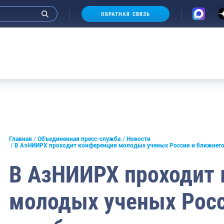
ОБРАТНАЯ СВЯЗЬ
и интервью руководства
Главная
Объединенная пресс-служба
Новости
В АзНИИРХ проходит конференция молодых ученых России и ближнег
СМИ
В АзНИИРХ проходит
конференции
молодых ученых Росс
ическая литература
России