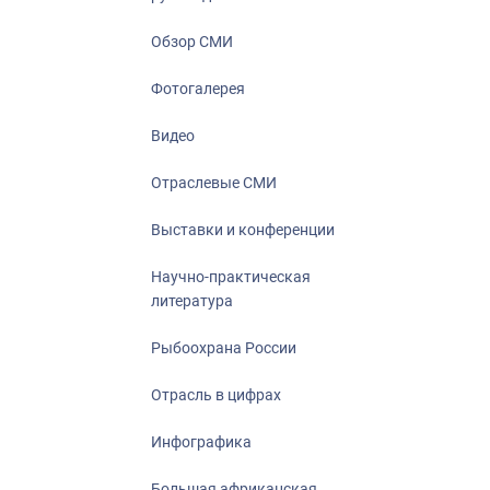
Отрасль в ци
Инфографика
Обзор СМИ
Большая афр
Фотогалерея
Укрепление д
ценностей
Видео
События в Ро
Отраслевые СМИ
Выставки и конференции
Научно-практическая
литература
Рыбоохрана России
Отрасль в цифрах
Инфографика
Большая африканская