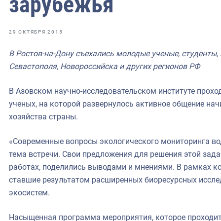
зарубежья
фрах
иканская экспедиция
29 ОКТЯБРЯ 2015
уховно-нравственных
В Ростов-на-Дону съехались молодые ученые, студенты, 
Севастополя, Новороссийска и других регионов РФ
ссии и мире
В Азовском научно-исследовательском институте прох
ученых, на которой развернулось активное общение на
хозяйства страны.
«Современные вопросы экологического мониторинга во
тема встречи. Свои предложения для решения этой зада
работах, поделились выводами и мнениями. В рамках к
ставшие результатом расширенных биоресурсных иссле
экосистем.
Насыщенная программа мероприятия, которое проходит в