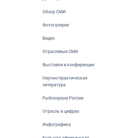
Отрасль в ци
Инфографика
Обзор СМИ
Большая афр
Фотогалерея
Укрепление д
ценностей
Видео
События в Ро
Отраслевые СМИ
Выставки и конференции
Научно-практическая
литература
Рыбоохрана России
Отрасль в цифрах
Инфографика
Большая африканская