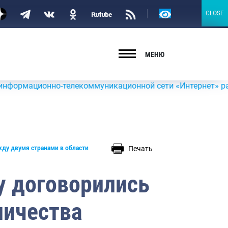
Версия
CLOSE
CLOSE
для
слабовидящих
МЕНЮ
нно-телекоммуникационной сети «Интернет» размещена инф
Печать
жду двумя странами в области
у договорились
ничества