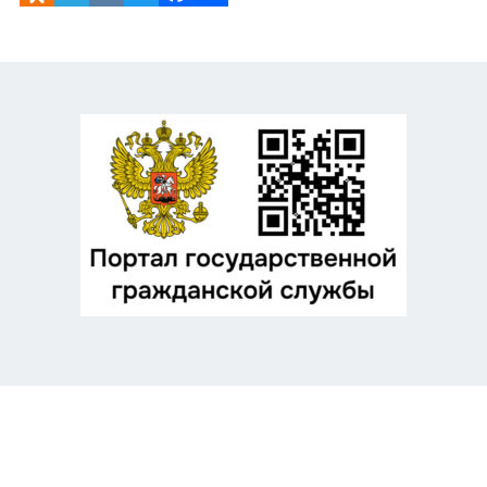
Odnoklassniki
Telegram
VK
Twitter
Facebook
Отправить