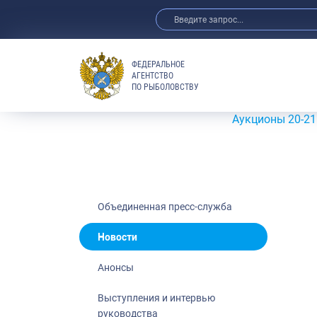
ФЕДЕРАЛЬНОЕ
АГЕНТСТВО
ПО РЫБОЛОВСТВУ
Новости
Анонсы
Аукционы 20-21 июля 2026
Выступления 
Обзор СМИ
Фотогалерея
Видео
Объединенная пресс-служба
Отраслевые 
Новости
Выставки и 
Анонсы
Научно-практ
Рыбоохрана 
Выступления и интервью
руководства