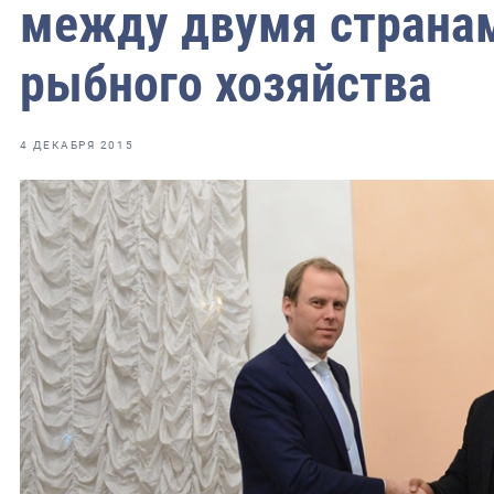
фрах
между двумя странам
рыбного хозяйства
иканская экспедиция
уховно-нравственных
4 ДЕКАБРЯ 2015
ссии и мире