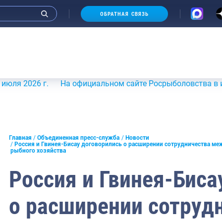
ОБРАТНАЯ СВЯЗЬ
 г.
На официальном сайте Росрыболовства в информацио
и интервью руководства
Главная
Объединенная пресс-служба
Новости
Россия и Гвинея-Бисау договорились о расширении сотрудничества ме
рыбного хозяйства
СМИ
Россия и Гвинея-Биса
конференции
ическая литература
о расширении сотруд
России