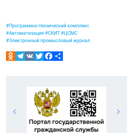
Метки:
#Программно-технический комплекс
#Автоматизация
#СКИТ
#ЦСМС
#Электронный промысловый журнал
Odnoklassniki
Telegram
VK
Twitter
Facebook
Отправить