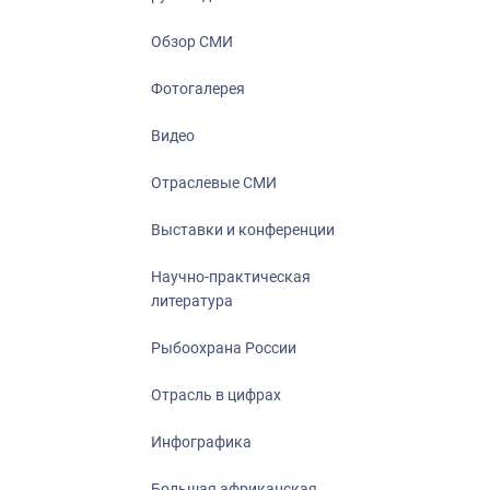
Отрасль в ци
Инфографика
Обзор СМИ
Большая афр
Фотогалерея
Укрепление д
ценностей
Видео
События в Ро
Отраслевые СМИ
Выставки и конференции
Научно-практическая
литература
Рыбоохрана России
Отрасль в цифрах
Инфографика
Большая африканская