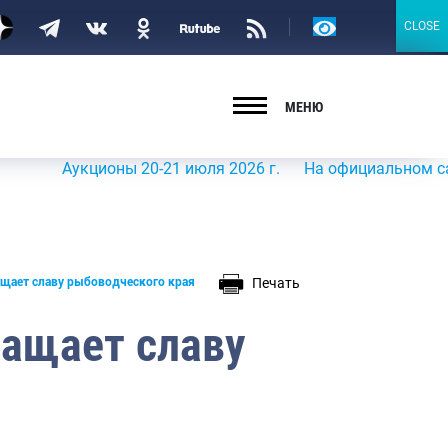
Версия
CLOSE
CLOSE
для
слабовидящих
МЕНЮ
Аукционы 20-21 июля 2026 г.
На официальном сайте Рос
Печать
ащает славу рыбоводческого края
ращает славу