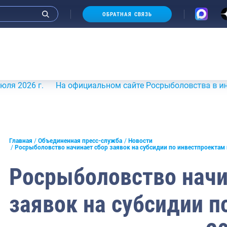
ОБРАТНАЯ СВЯЗЬ
6 г.
На официальном сайте Росрыболовства в информаци
и интервью руководства
Главная
Объединенная пресс-служба
Новости
Росрыболовство начинает сбор заявок на субсидии по инвестпроектам 
СМИ
Росрыболовство начи
конференции
заявок на субсидии п
ическая литература
России