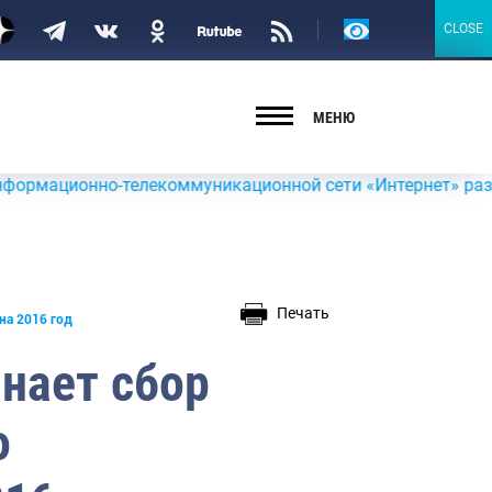
Версия
CLOSE
CLOSE
для
слабовидящих
МЕНЮ
онно-телекоммуникационной сети «Интернет» размещена инф
Печать
на 2016 год
нает сбор
о