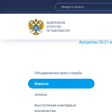
ФЕДЕРАЛЬНОЕ
АГЕНТСТВО
ПО РЫБОЛОВСТВУ
Новости
Анонсы
Аукционы 20-21 июля 202
Выступления 
Обзор СМИ
Фотогалерея
Видео
Объединенная пресс-служба
Отраслевые 
Новости
Выставки и 
Анонсы
Научно-практ
Рыбоохрана 
Выступления и интервью
руководства