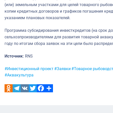
(или) земельным участками для целей товарного рыбов
копии кредитных договоров и графиков погашения креди
указанием плановых показателей.
Программа субсидирования инвесткредитов (на срок до
сельхозпроизводителями для развития товарной аквакул
году по итогам сбора заявок на эти цели было распреде
Источник:
RNS
Метки:
#Инвестиционный проект
#Заявки
#Товарное рыбоводс
#Аквакультура
Odnoklassniki
Telegram
VK
Twitter
Facebook
Отправить