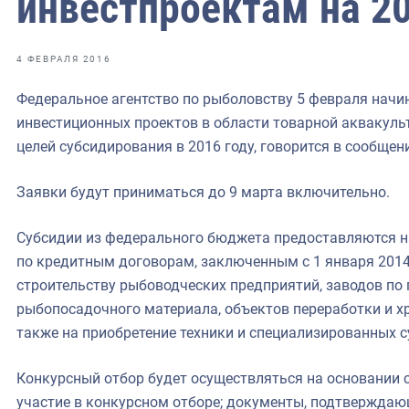
инвестпроектам на 20
фрах
иканская экспедиция
4 ФЕВРАЛЯ 2016
уховно-нравственных
Федеральное агентство по рыболовству 5 февраля начи
инвестиционных проектов в области товарной аквакуль
ссии и мире
целей субсидирования в 2016 году, говорится в сообщен
Заявки будут приниматься до 9 марта включительно.
Субсидии из федерального бюджета предоставляются н
по кредитным договорам, заключенным с 1 января 2014
строительству рыбоводческих предприятий, заводов по
рыбопосадочного материала, объектов переработки и х
также на приобретение техники и специализированных с
Конкурсный отбор будет осуществляться на основании 
участие в конкурсном отборе; документы, подтвержда