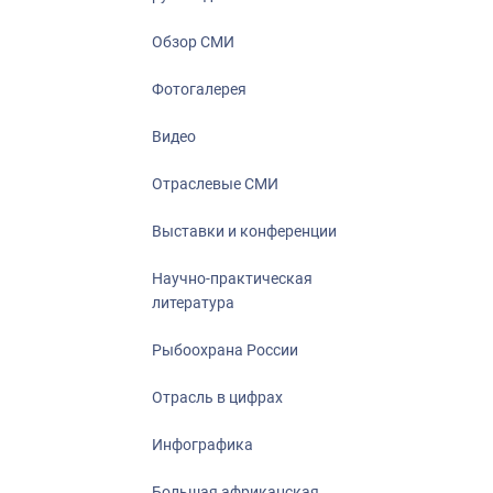
Отрасль в ци
Инфографика
Обзор СМИ
Большая афр
Фотогалерея
Укрепление д
ценностей
Видео
События в Ро
Отраслевые СМИ
Выставки и конференции
Научно-практическая
литература
Рыбоохрана России
Отрасль в цифрах
Инфографика
Большая африканская